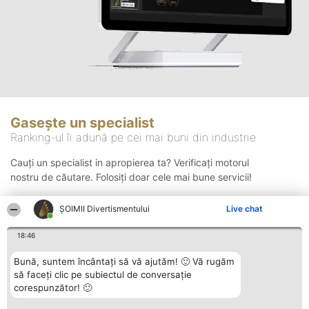
Gasește un specialist
Ranking-ul îi adună pe cei mai buni din industrie
Cauți un specialist in apropierea ta? Verificați motorul
nostru de căutare. Folosiți doar cele mai bune servicii!
ŞOIMII Divertismentului
Live chat
Căutare
18:46
Bună, suntem încântați să vă ajutăm! 🙂 Vă rugăm
să faceți clic pe subiectul de conversație
corespunzător! 🙂