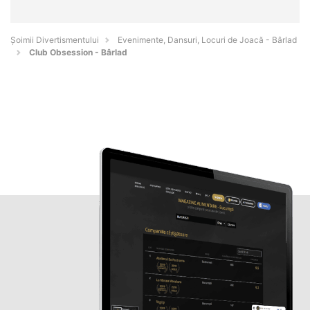
Şoimii Divertismentului
Evenimente, Dansuri, Locuri de Joacă - Bârlad
Club Obsession - Bârlad