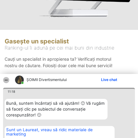
Gasește un specialist
Ranking-ul îi adună pe cei mai buni din industrie
Cauți un specialist in apropierea ta? Verificați motorul
nostru de căutare. Folosiți doar cele mai bune servicii!
ŞOIMII Divertismentului
Live chat
Căutare
11:18
Bună, suntem încântați să vă ajutăm! 🙂 Vă rugăm
să faceți clic pe subiectul de conversație
corespunzător! 🙂
Sunt un Laureat, vreau să ridic materiale de
Organizator Ranking
Plebiscyt
Contact
marketing
BRIGHT SOLUTIONS BR SRL
Câștigătorii
Contact