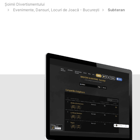
Şoimii Divertismentului
Evenimente, Dansuri, Locuri de Joacă - Bucureşti
Subteran