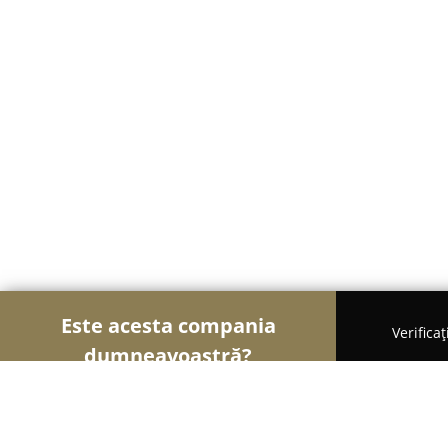
Este acesta compania
Verifica
dumneavoastră?
Şoimii Divertismentului
Evenimente, Dansuri, Loc