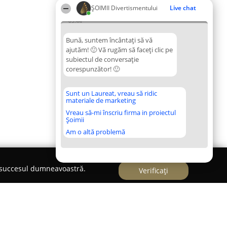
ŞOIMII Divertismentului
Live chat
05:44
Bună, suntem încântați să vă
ajutăm! 🙂 Vă rugăm să faceți clic pe
subiectul de conversație
corespunzător! 🙂
Sunt un Laureat, vreau să ridic
materiale de marketing
Vreau să-mi înscriu firma in proiectul
Șoimii
Am o altă problemă
e succesul dumneavoastră.
Verificați