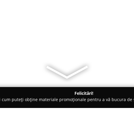
Felicitări!
ți cum puteți obține materiale promoționale pentru a vă bucura d
uri de Joacă - Galaţi
Complex Stejarul ,Galati