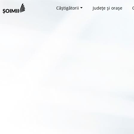
Câștigătorii
Județe și orașe