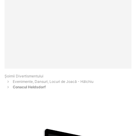
Şoimii Divertismentului
Evenimente, Dansuri, Locuri de Joacă - Hălchiu
Conacul Heldsdorf