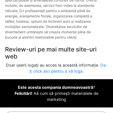
spectaculoase și amenajarea corturilor de nuntă. Oferta
include, de asemenea, servicii foto-video la standarde
ridicate, DJ profesioniști pentru o ambianță plină de
energie, aranjamente florale, organizarea completă a
sălilor, hostess, opțiuni de închirieri auto și realizarea
invitațiilor personalizate. Diversitatea serviciilor de
divertisment urmărește să creeze momente pline de
bucurie și amintiri memorabile pentru clienți.
Review-uri pe mai multe site-uri
web
Doar userii logați au acces la această informație.
Da-
ți click aici pentru a vă loga.
Este acesta compania dumneavoastră
?
Felicitări!
Aă cum să primești materialele de
marketing