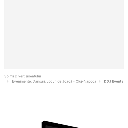
Şoimii Divertismentului
Evenimente, Dansuri, Locuri de Joacă - Cluj-Napoca
DDJ Events