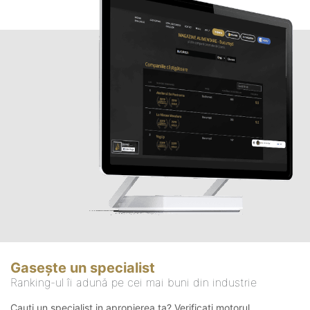
Gasește un specialist
Ranking-ul îi adună pe cei mai buni din industrie
Cauți un specialist in apropierea ta? Verificați motorul