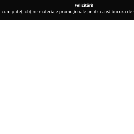
Felicitări!
ți cum puteți obține materiale promoționale pentru a vă bucura d
uri de Joacă - Ialomiţa
DNN Club
Despre companie:
DNN Club
reprezintă un punct d
Dridu, fiind apreciat pentru at
care le pune la dispoziție. Cu
fiecare eveniment într-o oportu
Arată mai multe >>
remarcă prin nivelul ridicat al 
Serile organizate la DNN Club 
durată, combinând selecții muz
relaxarea și celebrarea. Acesta
care doresc să se desprindă de 