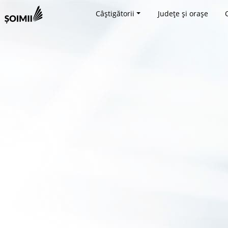
Câștigătorii
Județe și orașe