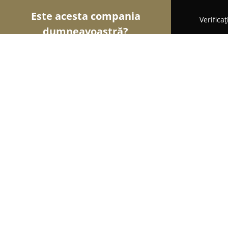
Este acesta compania
Verifica
dumneavoastră?
Şoimii Divertismentului
Evenimente, Dansuri, Loc
DNN Club
9.2
(95)
Dridu, Liliacului
Afișează numărul de telefon