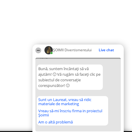
ŞOIMII Divertismentului
Live chat
10:12
Bună, suntem încântați să vă
ajutăm! 🙂 Vă rugăm să faceți clic pe
subiectul de conversație
corespunzător! 🙂
Sunt un Laureat, vreau să ridic
materiale de marketing
Vreau să-mi înscriu firma in proiectul
Șoimii
Am o altă problemă