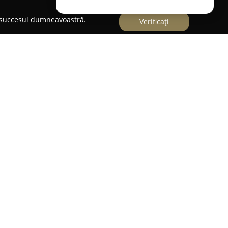
e succesul dumneavoastră.
Verificați
e atracție în sectorul divertismentului din
mosfera energică și experiențele deosebite pe
noscut pentru modul său inedit de a transforma
nitate distinctă de recreere, acest club se
serviciilor de divertisment oferite.
sunt dedicate creării unor amintiri de lungă
icale de calitate cu un decor ce favorizează
 este considerat un loc potrivit pentru persoanele
rutina zilnică și să participe la evenimente