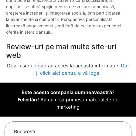
contribuie la relaxare, activitate fizică și socializare, iar
copiilor li se oferă sprijin pentru dezvoltare armonioasă,
creșterea încrederii și integrarea socială, prin participarea
la evenimente și competiții. Perspectiva personalizată
ilustrează angajamentul școlii față de calitatea experienței
oferite în sfera dansului.
Review-uri pe mai multe site-uri
web
Doar userii logați au acces la această informație.
Da-
ți click aici pentru a vă loga.
Este acesta compania dumneavoastră
?
Felicitări!
Aă cum să primești materialele de
marketing
Bucureşti