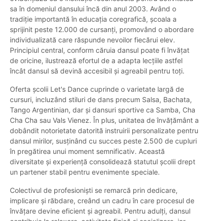
sa în domeniul dansului încă din anul 2003. Având o
tradiție importantă în educația coregrafică, școala a
sprijinit peste 12.000 de cursanți, promovând o abordare
individualizată care răspunde nevoilor fiecărui elev.
Principiul central, conform căruia dansul poate fi învățat
de oricine, ilustrează efortul de a adapta lecțiile astfel
încât dansul să devină accesibil și agreabil pentru toți.
Oferta școlii Let's Dance cuprinde o varietate largă de
cursuri, incluzând stiluri de dans precum Salsa, Bachata,
Tango Argentinian, dar și dansuri sportive ca Samba, Cha
Cha Cha sau Vals Vienez. În plus, unitatea de învățământ a
dobândit notorietate datorită instruirii personalizate pentru
dansul mirilor, susținând cu succes peste 2.500 de cupluri
în pregătirea unui moment semnificativ. Această
diversitate și experiență consolidează statutul școlii drept
un partener stabil pentru evenimente speciale.
Colectivul de profesioniști se remarcă prin dedicare,
implicare și răbdare, creând un cadru în care procesul de
învățare devine eficient și agreabil. Pentru adulți, dansul