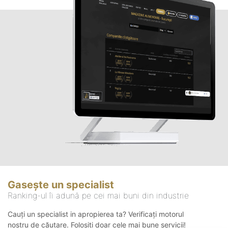
Gasește un specialist
Ranking-ul îi adună pe cei mai buni din industrie
Cauți un specialist in apropierea ta? Verificați motorul
nostru de căutare. Folosiți doar cele mai bune servicii!