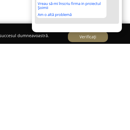
Vreau să-mi înscriu firma in proiectul
Șoimii
Am o altă problemă
e succesul dumneavoastră.
Verificați
 în lumea divertismentului din București,
a interesul pentru dans într-o experiență reală.
să de lecții, adresate atât începătorilor
ăresc performanța la nivel avansat, având o
 domeniul predării individualizate de dans.