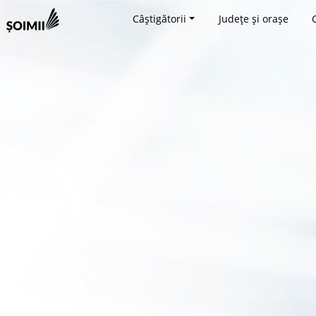
Câștigătorii
Județe și orașe