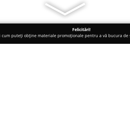
Felicitări!
ți cum puteți obține materiale promoționale pentru a vă bucura d
curi de Joacă - Bucureşti
Scoala de dans FirstDance
Despre companie:
FirstDance
reprezintă un reper
concentrându-se pe a transform
Școala furnizează o paletă extin
entuziaști, cât și celor ce urm
Arată mai multe >>
prezență de peste șapte ani în