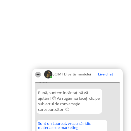
ŞOIMII Divertismentului
Live chat
21:49
Bună, suntem încântați să vă
ajutăm! 🙂 Vă rugăm să faceți clic pe
subiectul de conversație
corespunzător! 🙂
Sunt un Laureat, vreau să ridic
materiale de marketing