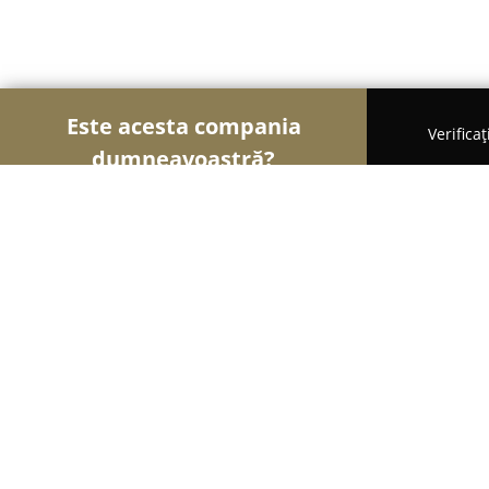
Este acesta compania
Verifica
dumneavoastră?
Şoimii Divertismentului
Evenimente, Dansuri, Lo
Scoala de dans FirstDance
10
(120)