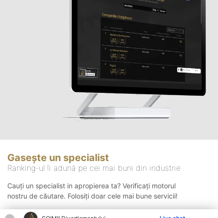
Gasește un specialist
Ranking-ul îi adună pe cei mai buni din industrie
Cauți un specialist in apropierea ta? Verificați motorul
nostru de căutare. Folosiți doar cele mai bune servicii!