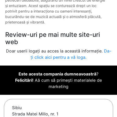
petreceri deosebite, asigurând un nivel crescut de energie
și entuziasm. Acest spațiu se conturează drept un loc
potrivit pentru a interacționa cu oameni interesanți,
bucurându-se de muzică actuală și o atmosferă plăcută,
prietenoasă și vibrantă.
Review-uri pe mai multe site-uri
web
Doar userii logați au acces la această informație.
Da-
ți click aici pentru a vă loga.
Este acesta compania dumneavoastră
?
Felicitări!
Aă cum să primești materialele de
marketing
Sibiu
Strada Matei Millo, nr. 1