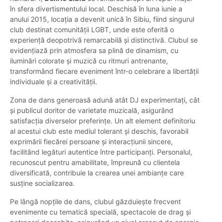
în sfera divertismentului local. Deschisă în luna iunie a
anului 2015, locația a devenit unică în Sibiu, fiind singurul
club destinat comunității LGBT, unde este oferită o
experiență deopotrivă remarcabilă și distinctivă. Clubul se
evidențiază prin atmosfera sa plină de dinamism, cu
iluminări colorate și muzică cu ritmuri antrenante,
transformând fiecare eveniment într-o celebrare a libertății
individuale și a creativității.
Zona de dans generoasă adună atât DJ experimentați, cât
și publicul doritor de varietate muzicală, asigurând
satisfacția diverselor preferințe. Un alt element definitoriu
al acestui club este mediul tolerant și deschis, favorabil
exprimării fiecărei persoane și interacțiunii sincere,
facilitând legături autentice între participanți. Personalul,
recunoscut pentru amabilitate, împreună cu clientela
diversificată, contribuie la crearea unei ambianțe care
susține socializarea.
Pe lângă nopțile de dans, clubul găzduiește frecvent
evenimente cu tematică specială, spectacole de drag și