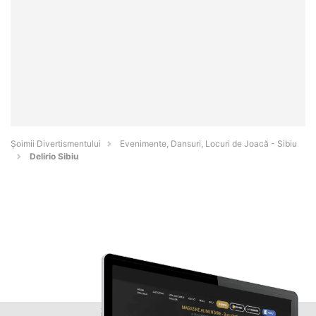
Şoimii Divertismentului
Evenimente, Dansuri, Locuri de Joacă - Sibiu
Delirio Sibiu