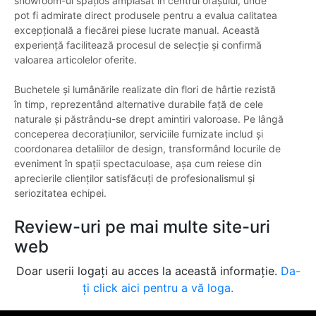
showroom-ul spațios amplasat în centrul orașului, unde
pot fi admirate direct produsele pentru a evalua calitatea
excepțională a fiecărei piese lucrate manual. Această
experiență facilitează procesul de selecție și confirmă
valoarea articolelor oferite.
Buchetele și lumânările realizate din flori de hârtie rezistă
în timp, reprezentând alternative durabile față de cele
naturale și păstrându-se drept amintiri valoroase. Pe lângă
conceperea decorațiunilor, serviciile furnizate includ și
coordonarea detaliilor de design, transformând locurile de
eveniment în spații spectaculoase, așa cum reiese din
aprecierile clienților satisfăcuți de profesionalismul și
seriozitatea echipei.
Review-uri pe mai multe site-uri
web
Doar userii logați au acces la această informație.
Da-
ți click aici pentru a vă loga.