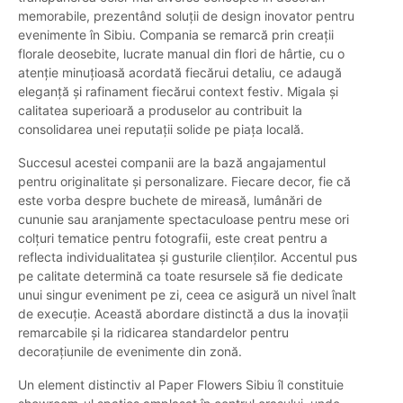
memorabile, prezentând soluții de design inovator pentru
evenimente în Sibiu. Compania se remarcă prin creații
florale deosebite, lucrate manual din flori de hârtie, cu o
atenție minuțioasă acordată fiecărui detaliu, ce adaugă
eleganță și rafinament fiecărui context festiv. Migala și
calitatea superioară a produselor au contribuit la
consolidarea unei reputații solide pe piața locală.
Succesul acestei companii are la bază angajamentul
pentru originalitate și personalizare. Fiecare decor, fie că
este vorba despre buchete de mireasă, lumânări de
cununie sau aranjamente spectaculoase pentru mese ori
colțuri tematice pentru fotografii, este creat pentru a
reflecta individualitatea și gusturile clienților. Accentul pus
pe calitate determină ca toate resursele să fie dedicate
unui singur eveniment pe zi, ceea ce asigură un nivel înalt
de execuție. Această abordare distinctă a dus la inovații
remarcabile și la ridicarea standardelor pentru
decorațiunile de evenimente din zonă.
Un element distinctiv al Paper Flowers Sibiu îl constituie