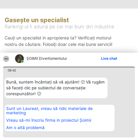
Gasește un specialist
Ranking-ul îi adună pe cei mai buni din industrie
Cauți un specialist in apropierea ta? Verificați motorul
nostru de căutare. Folosiți doar cele mai bune servicii!
ŞOIMII Divertismentului
Live chat
Căutare
06:42
Bună, suntem încântați să vă ajutăm! 🙂 Vă rugăm
să faceți clic pe subiectul de conversație
corespunzător! 🙂
Sunt un Laureat, vreau să ridic materiale de
Organizator Ranking
Plebiscyt
Contact
marketing
BRIGHT SOLUTIONS BR SRL
Câștigătorii
Contact
Aleea Timisul De Sus 2 Bl. A30
Lista Tuturor
Vreau să-mi înscriu firma in proiectul Șoimii
Sc. A Et. 4 Ap. 13 Cod 061952
Laureaților
Am o altă problemă
București
Reguli
CUI 36737675
Statut
tel: +40 770 990 492
Politica de