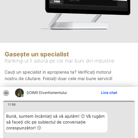
Gasește un specialist
Ranking-ul îi adună pe cei mai buni din industrie
Cauți un specialist in apropierea ta? Verificați motorul
nostru de căutare. Folosiți doar cele mai bune servicii!
ŞOIMII Divertismentului
Live chat
Căutare
11:59
Bună, suntem încântați să vă ajutăm! 🙂 Vă rugăm
să faceți clic pe subiectul de conversație
corespunzător! 🙂