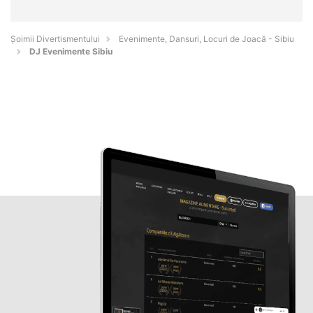
Şoimii Divertismentului
Evenimente, Dansuri, Locuri de Joacă - Sibiu
DJ Evenimente Sibiu