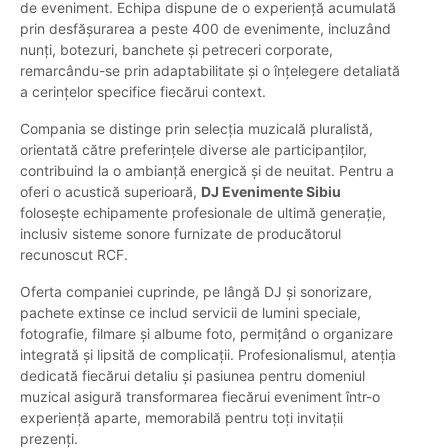
de eveniment. Echipa dispune de o experiență acumulată
prin desfășurarea a peste 400 de evenimente, incluzând
nunți, botezuri, banchete și petreceri corporate,
remarcându-se prin adaptabilitate și o înțelegere detaliată
a cerințelor specifice fiecărui context.
Compania se distinge prin selecția muzicală pluralistă,
orientată către preferințele diverse ale participanților,
contribuind la o ambianță energică și de neuitat. Pentru a
oferi o acustică superioară,
DJ Evenimente Sibiu
folosește echipamente profesionale de ultimă generație,
inclusiv sisteme sonore furnizate de producătorul
recunoscut RCF.
Oferta companiei cuprinde, pe lângă DJ și sonorizare,
pachete extinse ce includ servicii de lumini speciale,
fotografie, filmare și albume foto, permițând o organizare
integrată și lipsită de complicații. Profesionalismul, atenția
dedicată fiecărui detaliu și pasiunea pentru domeniul
muzical asigură transformarea fiecărui eveniment într-o
experiență aparte, memorabilă pentru toți invitații
prezenți.