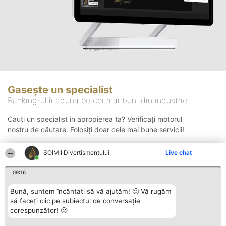
Gasește un specialist
Ranking-ul îi adună pe cei mai buni din industrie
Cauți un specialist in apropierea ta? Verificați motorul
nostru de căutare. Folosiți doar cele mai bune servicii!
ŞOIMII Divertismentului
Live chat
Căutare
09:16
Bună, suntem încântați să vă ajutăm! 🙂 Vă rugăm
să faceți clic pe subiectul de conversație
corespunzător! 🙂