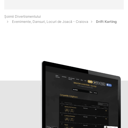
Şoimii Divertismentului
Evenimente, Dansuri, Locuri de Joacă - Craiova
Drift Karting