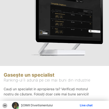
Gasește un specialist
Ranking-ul îi adună pe cei mai buni din industrie
Cauți un specialist in apropierea ta? Verificați motorul
nostru de căutare. Folosiți doar cele mai bune servicii!
ŞOIMII Divertismentului
Live chat