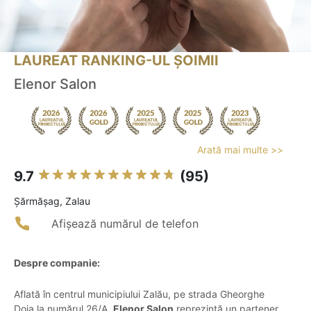
LAUREAT RANKING-UL ȘOIMII
Elenor Salon
Arată mai multe >>
9.7
(95)
Şărmăşag, Zalau
Afișează numărul de telefon
Despre companie:
Aflată în centrul municipiului Zalău, pe strada Gheorghe
Doja la numărul 26/A,
Elenor Salon
reprezintă un partener