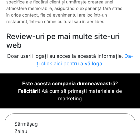
specifice ale fiecărui client și urmărește crearea unei
atmosfere memorabile, asigurând o experiență fără stres
în orice context, fie că evenimentul are loc într-un
restaurant, într-un cămin cultural sau în aer liber.
Review-uri pe mai multe site-uri
web
Doar userii logați au acces la această informație.
Da-
ți click aici pentru a vă loga.
Este acesta compania dumneavoastră
?
Felicitări!
Aă cum să primești materialele de
marketing
Şărmăşag
Zalau