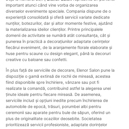
important atunci când vine vorba de organizarea
diverselor evenimente speciale. Compania dispune de o
experiență consolidată și oferă servicii variate dedicate
nunților, botezurilor, dar și altor momente festive, ajutând
la materializarea ideilor clienților. Printre principalele
domenii de activitate se numără atât consultanța, cât și
punerea în practică a decorațiunilor adaptate cerințelor
fiecărui eveniment, de la aranjamente florale elaborate și
huse pentru scaune cu design elegant, până la decoruri
creative cu baloane sau confetti.
În plus față de serviciile de decorare, Elenor Salon pune la
dispoziție o gamă extinsă de rochii de mireasă, acestea
fiind disponibile spre închiriere, vânzare sau pot fi
realizate la comandă, contribuind astfel la alegerea unei
ținute ideale pentru fiecare mireasă. De asemenea,
serviciile includ și opțiuni inedite precum închirierea de
automobile de epocă, trăsuri, porumbei albi pentru
ceremonii sau aparate pentru bule de săpun, oferind un
plus de originalitate ocaziilor deosebite. Societatea
prioritizează servicii profesioniste, adaptate dorințelor