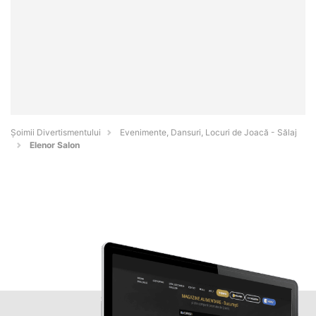
Şoimii Divertismentului
Evenimente, Dansuri, Locuri de Joacă - Sălaj
Elenor Salon