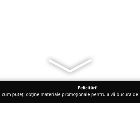
Felicitări!
ți cum puteți obține materiale promoționale pentru a vă bucura d
curi de Joacă - Craiova
EVO Club & Lounge Craiova