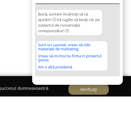
10:55
Bună, suntem încântați să vă
ajutăm! 🙂 Vă rugăm să faceți clic pe
subiectul de conversație
corespunzător! 🙂
Sunt un Laureat, vreau să ridic
materiale de marketing
Vreau să-mi înscriu firma in proiectul
Șoimii
Am o altă problemă
e succesul dumneavoastră.
Verificați