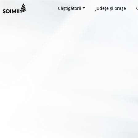
Câștigătorii
Județe și orașe