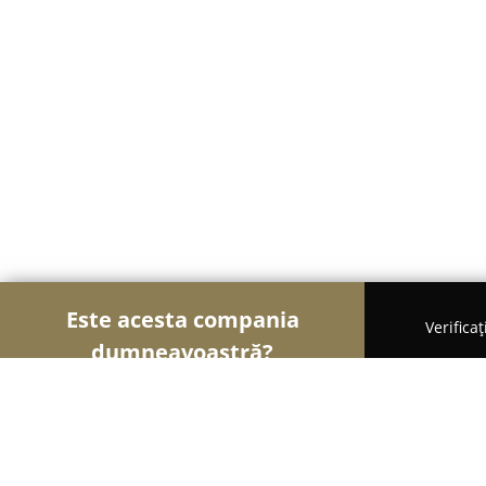
Este acesta compania
Verifica
dumneavoastră?
Şoimii Divertismentului
Evenimente, Dansuri, Lo