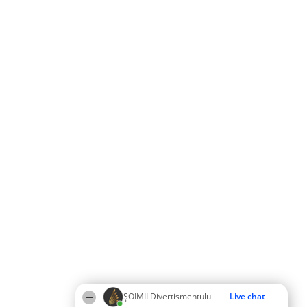
ŞOIMII Divertismentului
Live chat