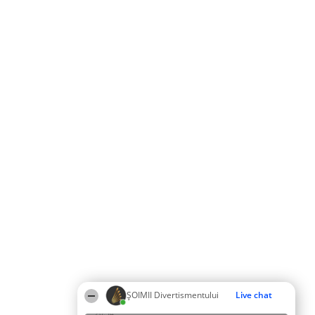
ŞOIMII Divertismentului
Live chat
20:54