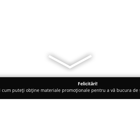
Felicitări!
ți cum puteți obține materiale promoționale pentru a vă bucura d
curi de Joacă - Târgu-Mureş
Fast Forward Club Experience AVi 
Cola