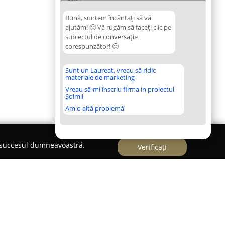
Bună, suntem încântați să vă
ajutăm! 🙂 Vă rugăm să faceți clic pe
subiectul de conversație
corespunzător! 🙂
Sunt un Laureat, vreau să ridic
materiale de marketing
Vreau să-mi înscriu firma in proiectul
Șoimii
Am o altă problemă
e succesul dumneavoastră.
Verificați
- Cola