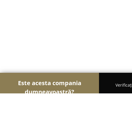
Este acesta compania
Verifica
dumneavoastră?
Şoimii Divertismentului
Evenimente, Dansuri, Lo
Fast Forward Club Experience AVi - 