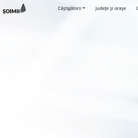
Câștigătorii
Județe și orașe