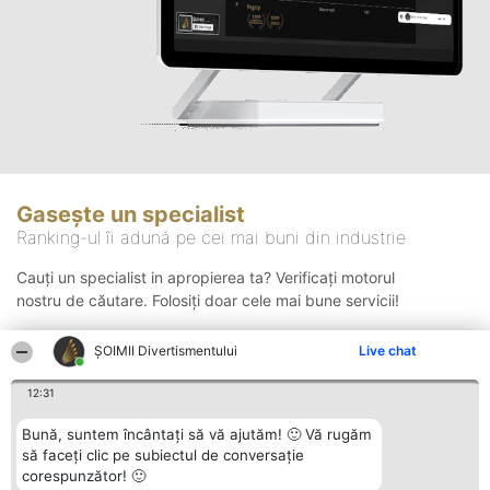
Gasește un specialist
Ranking-ul îi adună pe cei mai buni din industrie
Cauți un specialist in apropierea ta? Verificați motorul
nostru de căutare. Folosiți doar cele mai bune servicii!
ŞOIMII Divertismentului
Live chat
Căutare
12:31
Bună, suntem încântați să vă ajutăm! 🙂 Vă rugăm
să faceți clic pe subiectul de conversație
corespunzător! 🙂