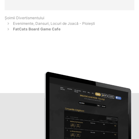
Şoimii Divertismentului
Evenimente, Dansuri, Locuri de Joacă - Ploieşti
FatCats Board Game Cafe