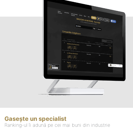
Gasește un specialist
Ranking-ul îi adună pe cei mai buni din industrie