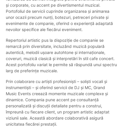
și corporate, cu accent pe divertismentul muzical.
Portofoliul de servicii cuprinde organizarea și animarea
unor ocazii precum nunți, botezuri, petreceri private și
evenimente de companie, oferind o experiență adaptată
nevoilor specifice ale fiecărui eveniment.
Repertoriul artistic pus la dispoziție de companie se
remarcă prin diversitate, incluzând muzică populară
autentică, melodii ușoare autohtone și internaționale,
coveruri, muzică clasică și interpretări în stil cafe concert.
Acest portofoliu variat le permite să răspundă unui spectru
larg de preferințe muzicale.
Prin colaborare cu artiști profesioniști – soliști vocali și
instrumentiști – și oferind servicii de DJ și MC, Grand
Music Events creează momente muzicale complexe și
dinamice. Compania pune accent pe consultanță
personalizată și discuții detaliate pentru a construi,
împreună cu fiecare client, un program artistic adaptat
viziunii sale. Această abordare colaborativă asigură
unicitatea fiecărei prestații.