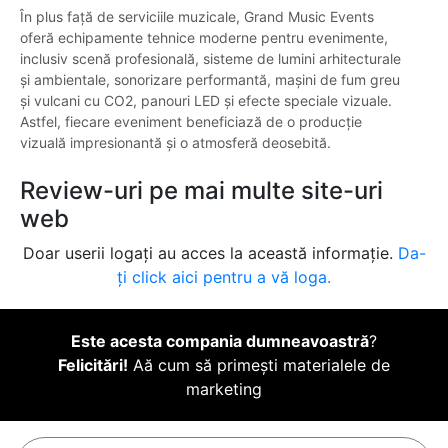
În plus față de serviciile muzicale, Grand Music Events
oferă echipamente tehnice moderne pentru evenimente,
inclusiv scenă profesională, sisteme de lumini arhitecturale
și ambientale, sonorizare performantă, mașini de fum greu
și vulcani cu CO2, panouri LED și efecte speciale vizuale.
Astfel, fiecare eveniment beneficiază de o producție
vizuală impresionantă și o atmosferă deosebită.
Review-uri pe mai multe site-uri
web
Doar userii logați au acces la această informație.
Da-
ți click aici pentru a vă loga.
Este acesta compania dumneavoastră
?
Felicitări!
Aă cum să primești materialele de
marketing