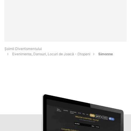
Şoimii Divertismentului
Evenimente, Dansuri, Locuri de Joacă - Otopeni
Simonne