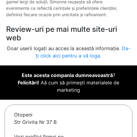
gamei largi de soluții, Simonne reușește să ofere
evenimente ce reflectă cerințele și preferințele clienților,
definind fiecare ocazie prin unicitate și rafinament.
Review-uri pe mai multe site-uri
web
Doar userii logați au acces la această informație.
Da-
ți click aici pentru a vă loga.
Este acesta compania dumneavoastră
?
Felicitări!
Aă cum să primești materialele de
marketing
Otopeni
Str Grivita Nr 37 B
Vezi profilul firmei pe