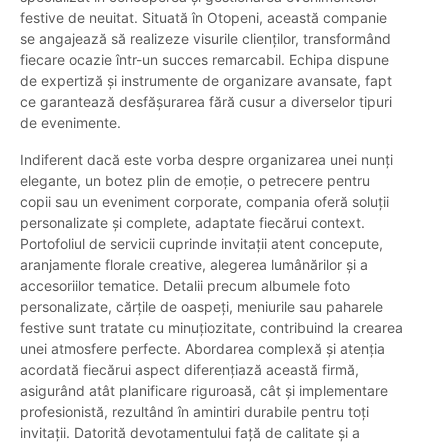
festive de neuitat. Situată în Otopeni, această companie
se angajează să realizeze visurile clienților, transformând
fiecare ocazie într-un succes remarcabil. Echipa dispune
de expertiză și instrumente de organizare avansate, fapt
ce garantează desfășurarea fără cusur a diverselor tipuri
de evenimente.
Indiferent dacă este vorba despre organizarea unei nunți
elegante, un botez plin de emoție, o petrecere pentru
copii sau un eveniment corporate, compania oferă soluții
personalizate și complete, adaptate fiecărui context.
Portofoliul de servicii cuprinde invitații atent concepute,
aranjamente florale creative, alegerea lumânărilor și a
accesoriilor tematice. Detalii precum albumele foto
personalizate, cărțile de oaspeți, meniurile sau paharele
festive sunt tratate cu minuțiozitate, contribuind la crearea
unei atmosfere perfecte. Abordarea complexă și atenția
acordată fiecărui aspect diferențiază această firmă,
asigurând atât planificare riguroasă, cât și implementare
profesionistă, rezultând în amintiri durabile pentru toți
invitații. Datorită devotamentului față de calitate și a