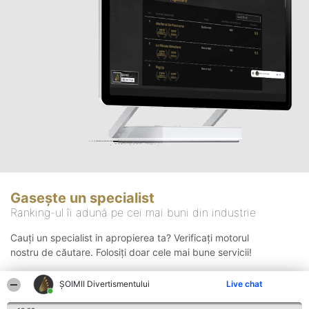
Gasește un specialist
Ranking-ul îi adună pe cei mai buni din industrie
Cauți un specialist in apropierea ta? Verificați motorul
nostru de căutare. Folosiți doar cele mai bune servicii!
ŞOIMII Divertismentului
Live chat
Căutare