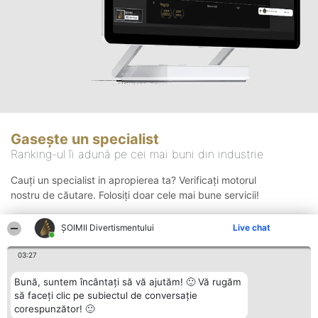
Gasește un specialist
Ranking-ul îi adună pe cei mai buni din industrie
Cauți un specialist in apropierea ta? Verificați motorul
nostru de căutare. Folosiți doar cele mai bune servicii!
ŞOIMII Divertismentului
Live chat
Căutare
03:27
Bună, suntem încântați să vă ajutăm! 🙂 Vă rugăm
să faceți clic pe subiectul de conversație
corespunzător! 🙂