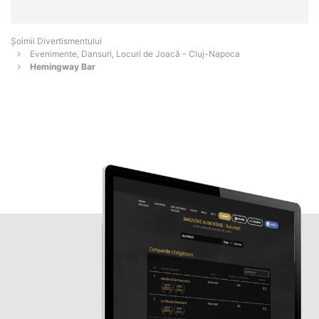
Şoimii Divertismentului
Evenimente, Dansuri, Locuri de Joacă - Cluj-Napoca
Hemingway Bar