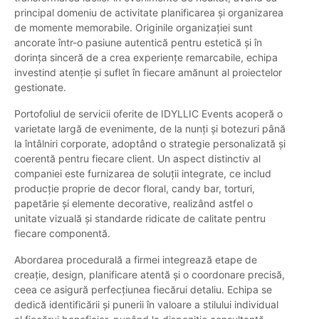
principal domeniu de activitate planificarea și organizarea
de momente memorabile. Originile organizației sunt
ancorate într-o pasiune autentică pentru estetică și în
dorința sinceră de a crea experiențe remarcabile, echipa
investind atenție și suflet în fiecare amănunt al proiectelor
gestionate.
Portofoliul de servicii oferite de IDYLLIC Events acoperă o
varietate largă de evenimente, de la nunți și botezuri până
la întâlniri corporate, adoptând o strategie personalizată și
coerentă pentru fiecare client. Un aspect distinctiv al
companiei este furnizarea de soluții integrate, ce includ
producție proprie de decor floral, candy bar, torturi,
papetărie și elemente decorative, realizând astfel o
unitate vizuală și standarde ridicate de calitate pentru
fiecare componentă.
Abordarea procedurală a firmei integrează etape de
creație, design, planificare atentă și o coordonare precisă,
ceea ce asigură perfecțiunea fiecărui detaliu. Echipa se
dedică identificării și punerii în valoare a stilului individual