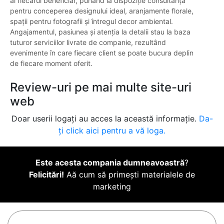
al fiecărui beneficiar, punând la dispoziție consultanță
pentru conceperea designului ideal, aranjamente florale,
spații pentru fotografii și întregul decor ambiental.
Angajamentul, pasiunea și atenția la detalii stau la baza
tuturor serviciilor livrate de companie, rezultând
evenimente în care fiecare client se poate bucura deplin
de fiecare moment oferit.
Review-uri pe mai multe site-uri
web
Doar userii logați au acces la această informație.
Da-
ți click aici pentru a vă loga.
Este acesta compania dumneavoastră
?
Felicitări!
Aă cum să primești materialele de
marketing