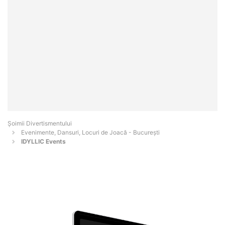
Şoimii Divertismentului
Evenimente, Dansuri, Locuri de Joacă - Bucureşti
IDYLLIC Events