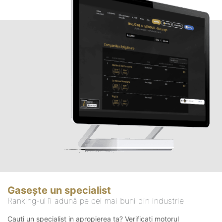
Gasește un specialist
Ranking-ul îi adună pe cei mai buni din industrie
Cauți un specialist in apropierea ta? Verificați motorul