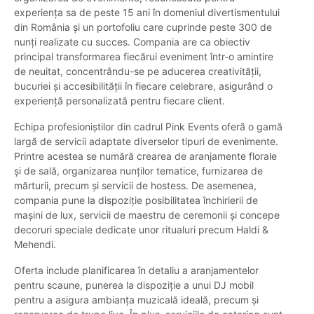
experiența sa de peste 15 ani în domeniul divertismentului
din România și un portofoliu care cuprinde peste 300 de
nunți realizate cu succes. Compania are ca obiectiv
principal transformarea fiecărui eveniment într-o amintire
de neuitat, concentrându-se pe aducerea creativității,
bucuriei și accesibilității în fiecare celebrare, asigurând o
experiență personalizată pentru fiecare client.
Echipa profesioniștilor din cadrul Pink Events oferă o gamă
largă de servicii adaptate diverselor tipuri de evenimente.
Printre acestea se numără crearea de aranjamente florale
și de sală, organizarea nunților tematice, furnizarea de
mărturii, precum și servicii de hostess. De asemenea,
compania pune la dispoziție posibilitatea închirierii de
mașini de lux, servicii de maestru de ceremonii și concepe
decoruri speciale dedicate unor ritualuri precum Haldi &
Mehendi.
Oferta include planificarea în detaliu a aranjamentelor
pentru scaune, punerea la dispoziție a unui DJ mobil
pentru a asigura ambianța muzicală ideală, precum și