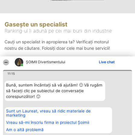
Gasește un specialist
Ranking-ul îi adună pe cei mai buni din industrie
Cauți un specialist in apropierea ta? Verificați motorul
nostru de căutare. Folosiți doar cele mai bune servicii!
ŞOIMII Divertismentului
Live chat
Căutare
11:15
Bună, suntem încântați să vă ajutăm! 🙂 Vă rugăm
să faceți clic pe subiectul de conversație
corespunzător! 🙂
Sunt un Laureat, vreau să ridic materiale de
Organizator Ranking
Plebiscyt
Contact
marketing
BRIGHT SOLUTIONS BR SRL
Câștigătorii
Contact
Aleea Timisul De Sus 2 Bl. A30
Lista Tuturor
Vreau să-mi înscriu firma in proiectul Șoimii
Sc. A Et. 4 Ap. 13 Cod 061952
Laureaților
Am o altă problemă
București
Reguli
CUI 36737675
Statut