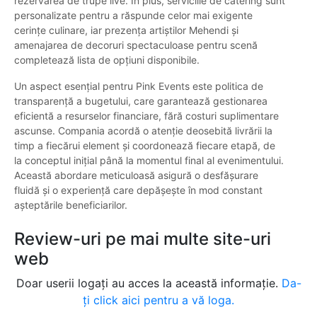
rezervarea de trupe live. În plus, serviciile de catering sunt
personalizate pentru a răspunde celor mai exigente
cerințe culinare, iar prezența artiștilor Mehendi și
amenajarea de decoruri spectaculoase pentru scenă
completează lista de opțiuni disponibile.
Un aspect esențial pentru Pink Events este politica de
transparență a bugetului, care garantează gestionarea
eficientă a resurselor financiare, fără costuri suplimentare
ascunse. Compania acordă o atenție deosebită livrării la
timp a fiecărui element și coordonează fiecare etapă, de
la conceptul inițial până la momentul final al evenimentului.
Această abordare meticuloasă asigură o desfășurare
fluidă și o experiență care depășește în mod constant
așteptările beneficiarilor.
Review-uri pe mai multe site-uri
web
Doar userii logați au acces la această informație.
Da-
ți click aici pentru a vă loga.