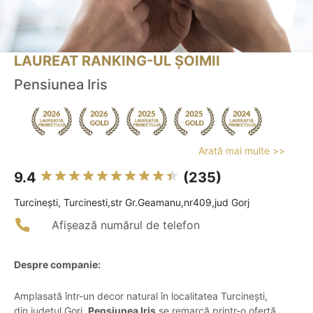
LAUREAT RANKING-UL ȘOIMII
Pensiunea Iris
Arată mai multe >>
9.4
(235)
Turcineşti, Turcinesti,str Gr.Geamanu,nr409,jud Gorj
Afișează numărul de telefon
Despre companie:
Amplasată într-un decor natural în localitatea Turcinești,
din județul Gorj,
Pensiunea Iris
se remarcă printr-o ofertă