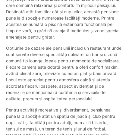
care combină relaxarea și confortul în mijlocul peisajului.
Destinată atât familiilor cât și cuplurilor, această pensiune
pune la dispoziție numeroase facilități moderne. Printre
acestea se numără o piscină exterioară funcțională pe
timp de vară, o grădină aranjată meticulos și zone special
amenajate pentru grătar.
Opțiunile de cazare ale pensiunii includ un restaurant unde
sunt servite diverse specialități culinare, un bar și o zonă
comună tip lounge, ideale pentru momente de socializare.
Fiecare cameră este dotată pentru a oferi confort maxim,
având climatizare, televizor cu ecran plat și baie privată.
Locul este apreciat pentru atmosfera caldă și atenția
acordată fiecărui oaspete, aspect evidențiat și de
recenziile ce menționează curățenia și serviciile de
calitate, precum și ospitalitatea personalului.
Pentru activități recreative și divertisment, pensiunea
pune la dispoziție atât un spațiu de joacă și club pentru
copii, cât și facilități pentru adulți, cum ar fi biliardul,
tenisul de masă, un teren de tenis și unul de fotbal.