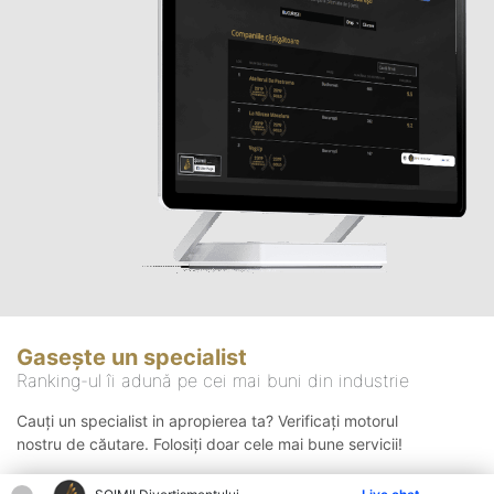
Gasește un specialist
Ranking-ul îi adună pe cei mai buni din industrie
Cauți un specialist in apropierea ta? Verificați motorul
nostru de căutare. Folosiți doar cele mai bune servicii!