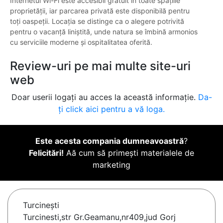
Internetul Wi-Fi este accesibil gratuit în toate spațiile
proprietății, iar parcarea privată este disponibilă pentru
toți oaspeții. Locația se distinge ca o alegere potrivită
pentru o vacanță liniștită, unde natura se îmbină armonios
cu serviciile moderne și ospitalitatea oferită.
Review-uri pe mai multe site-uri
web
Doar userii logați au acces la această informație.
Da-
ți click aici pentru a vă loga.
Este acesta compania dumneavoastră
?
Felicitări!
Aă cum să primești materialele de
marketing
Turcineşti
Turcinesti,str Gr.Geamanu,nr409,jud Gorj