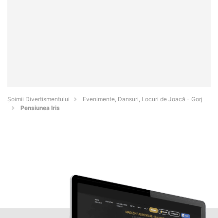
Şoimii Divertismentului
Evenimente, Dansuri, Locuri de Joacă - Gorj
Pensiunea Iris