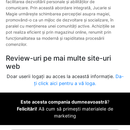
facilitarea dezvoltării personale și abilităților de
comunicare. Prin această abordare integrată, Jucarie si
Magie urmărește schimbarea percepției asupra magiei,
promovând-o ca un mijloc de dezvoltare și socializare, în
paralel cu menținerea unei comunități active. Achizițiile se
pot realiza eficient și prin magazinul online, renumit prin
funcționalitatea sa modernă și rapiditatea procesării
comenzilor.
Review-uri pe mai multe site-uri
web
Doar userii logați au acces la această informație.
Da-
ți click aici pentru a vă loga.
Este acesta compania dumneavoastră
?
Felicitări!
Aă cum să primești materialele de
marketing