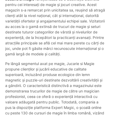
pentru cei interesați de magie și jocuri creative. Acest
magazin s-a remarcat prin unicitatea sa, reușind să atragă
clienți atât la nivel național, cât și internațional, datorită
varietății ofertelor și angajamentului echipei sale. Vizitatorii
au acces la o gamă extinsă de trucuri de magie și seturi
destinate tuturor categoriilor de vârstă și nivelurilor de
experiență, de la începători la practicanți avansați. Printre
atracțiile principale se află cel mai mare perete cu cărți de
joc, unde pot fi găsite mărci recunoscute internațional și o
gamă largă de modele și calități.
Pe lângă segmentul axat pe magie, Jucarie si Magie
propune clienților și jucării educative de calitate
superioară, incluzând produse ecologice din lemn
magnetic și puzzle-uri destinate dezvoltării creativității și
a gândirii. O caracteristică distinctivă a magazinului este
demonstrarea trucurilor de magie de către un magician
profesionist, ceea ce oferă o experiență interactivă cu
valoare adăugată pentru public. Totodată, compania a
pus la dispoziție platforma Expert Magic, o școală online
cu peste 130 de cursuri de magie în limba română, vizând