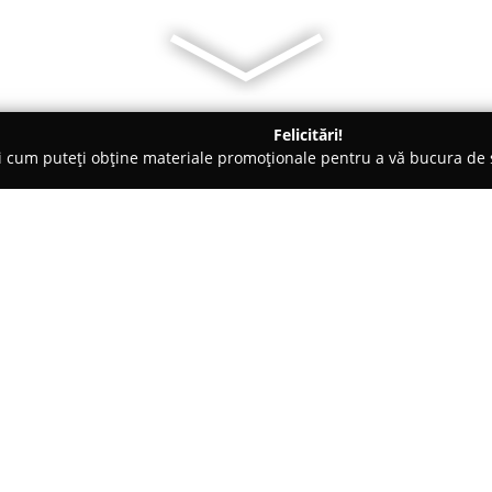
Felicitări!
ți cum puteți obține materiale promoționale pentru a vă bucura d
curi de Joacă - Bucureşti
Kiddo Play Academy
Despre companie:
Kiddo Park Lake
este un centru
centrul Bucureștiului, în incin
pentru a furniza experiențe de n
cea educațională, printr-o abo
Arată mai multe >>
peste 1200 metri pătrați, spațiul