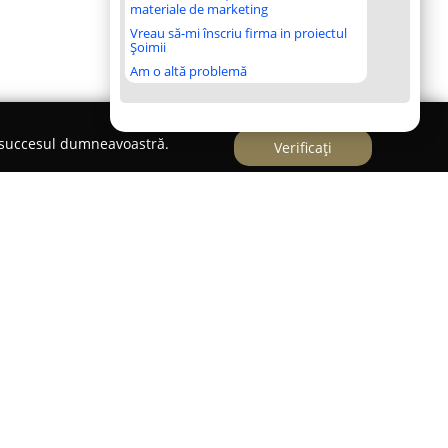
materiale de marketing
Vreau să-mi înscriu firma in proiectul
Șoimii
Am o altă problemă
e succesul dumneavoastră.
Verificați
 de divertisment destinat copiilor, amplasat în
ta ParkLake Shopping Center. Centrul este gândit
euitat și integrează atât latura ludică, cât și pe
rdare de tip 'edutainment'. Cu o suprafață de
 invită copiii cu vârste cuprinse între 0 și 12 ani