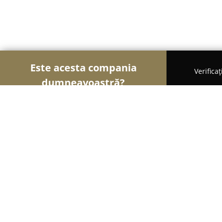
Este acesta compania
Verifica
dumneavoastră?
Şoimii Divertismentului
Evenimente, Dansuri, Lo
Kiddo Play Academy