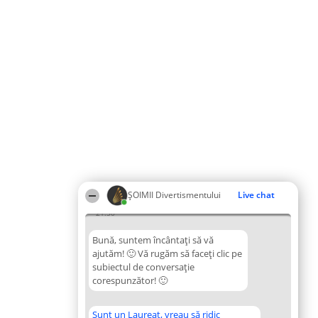
ŞOIMII Divertismentului
Live chat
21:50
Bună, suntem încântați să vă
ajutăm! 🙂 Vă rugăm să faceți clic pe
subiectul de conversație
corespunzător! 🙂
Sunt un Laureat, vreau să ridic