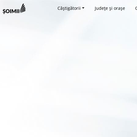
Câștigătorii
Județe și orașe