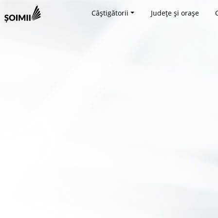
Câștigătorii
Județe și orașe