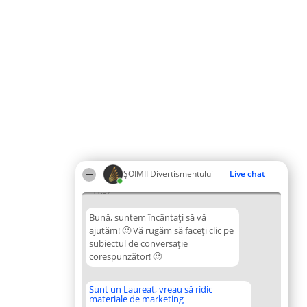
ŞOIMII Divertismentului
Live chat
11:57
Bună, suntem încântați să vă
ajutăm! 🙂 Vă rugăm să faceți clic pe
subiectul de conversație
corespunzător! 🙂
Sunt un Laureat, vreau să ridic
materiale de marketing