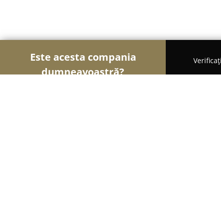
Este acesta compania
Verifica
dumneavoastră?
Şoimii Divertismentului
Evenimente, Dansuri, Lo
Kundalini Pool Bar & Lounge
8.9
(846)