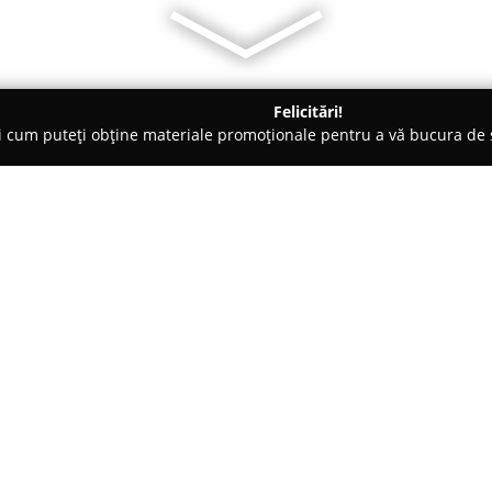
Felicitări!
ți cum puteți obține materiale promoționale pentru a vă bucura d
curi de Joacă - Bucureşti
Kundalini Pool Bar & Lounge
Despre companie:
Kundalini Pool Bar & Lounge
r
centrul Bucureștiului, fiind a
relaxării și divertismentului. 
interiorul Parcului Studențesc 
Arată mai multe >>
premium cu ritmurile muzicii 
mediu plin de energie. Acest s