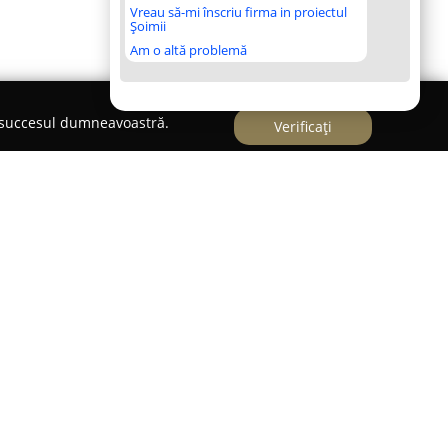
Vreau să-mi înscriu firma in proiectul
Șoimii
Am o altă problemă
e succesul dumneavoastră.
Verificați
eprezintă o locație exclusivistă poziționată în
preciată pentru ambianța sa unică dedicată
Amplasată pe Strada Oltețului, numărul 30, în
Tei, aceasta reunește rafinamentul băuturilor
contemporane și atmosfera unei piscine într-un
pațiu oferă o escapadă urbană din rutina zilnică