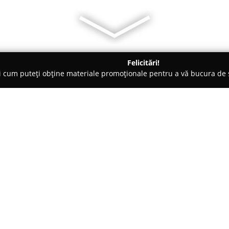
Felicitări!
ți cum puteți obține materiale promoționale pentru a vă bucura d
curi de Joacă - Suceava
La Fermă Spațiu pentru petreceri Suc
uceava
Despre companie:
La Fermă Spațiu pentru petre
evenimentelor și petrecerilor, a
Frumoasa. Această destinație o
orașului, fiind ideală pentru 
Arată mai multe >>
pentru copii, reuniuni de famili