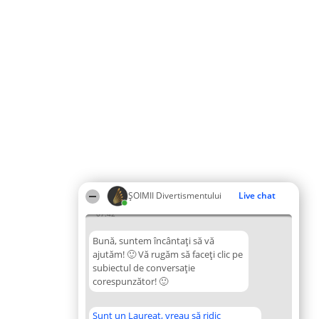
ŞOIMII Divertismentului
Live chat
07:42
Bună, suntem încântați să vă
ajutăm! 🙂 Vă rugăm să faceți clic pe
subiectul de conversație
corespunzător! 🙂
Sunt un Laureat, vreau să ridic