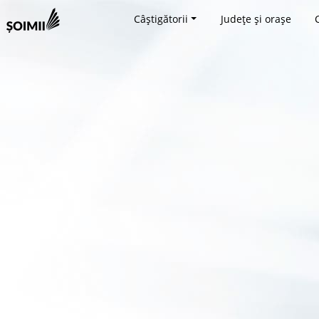
Câștigătorii
Județe și orașe