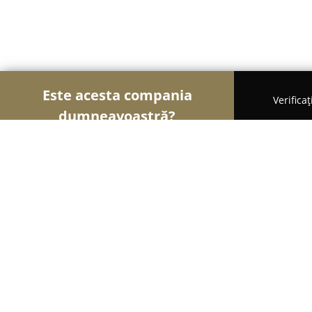
Este acesta compania
Verifica
dumneavoastră?
Şoimii Divertismentului
Evenimente, Dansuri, Lo
La Fermă Spațiu pentru petreceri S