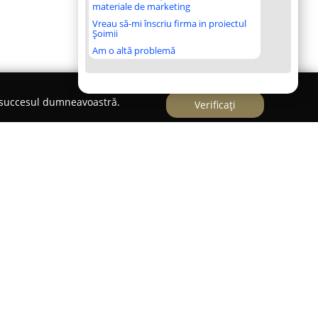
materiale de marketing
Vreau să-mi înscriu firma in proiectul
Șoimii
Am o altă problemă
e succesul dumneavoastră.
Verificați
eava
ceri Suceava
reprezintă un loc dedicat organizării
mplasat într-o zonă liniștită din Suceava, în satul
feră un refugiu aparte, departe de agitația
diverse momente speciale precum aniversări
e sau întâlniri între prieteni.