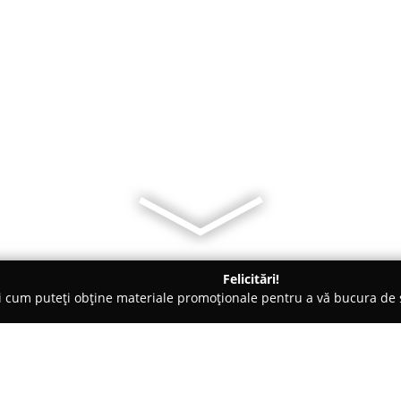
Felicitări!
ți cum puteți obține materiale promoționale pentru a vă bucura d
curi de Joacă - Călan
LaPub Calan