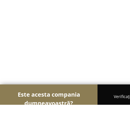
Este acesta compania
Verifica
dumneavoastră?
Şoimii Divertismentului
Evenimente, Dansuri, Lo