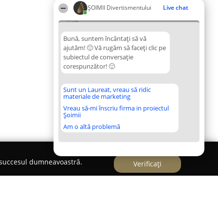
ŞOIMII Divertismentului
Live chat
17:52
Bună, suntem încântați să vă
ajutăm! 🙂 Vă rugăm să faceți clic pe
subiectul de conversație
corespunzător! 🙂
Sunt un Laureat, vreau să ridic
materiale de marketing
Vreau să-mi înscriu firma in proiectul
Șoimii
Am o altă problemă
e succesul dumneavoastră.
Verificați