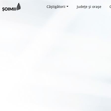
Câștigătorii
Județe și orașe