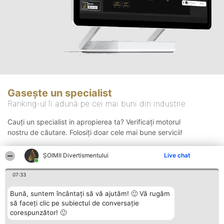
Gasește un specialist
Ranking-ul îi adună pe cei mai buni din industrie
Cauți un specialist in apropierea ta? Verificați motorul
nostru de căutare. Folosiți doar cele mai bune servicii!
ŞOIMII Divertismentului
Live chat
Căutare
07:33
Bună, suntem încântați să vă ajutăm! 🙂 Vă rugăm
să faceți clic pe subiectul de conversație
corespunzător! 🙂