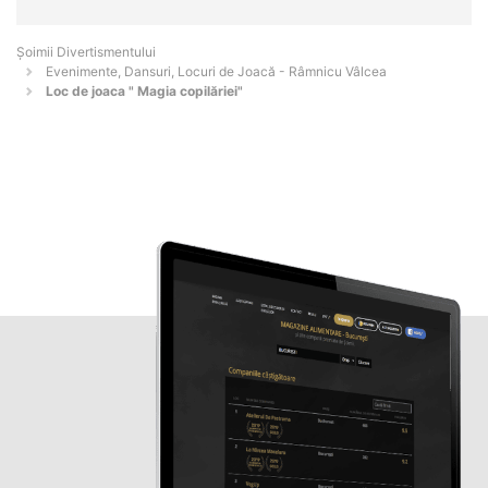
Şoimii Divertismentului
Evenimente, Dansuri, Locuri de Joacă - Râmnicu Vâlcea
Loc de joaca " Magia copilăriei"