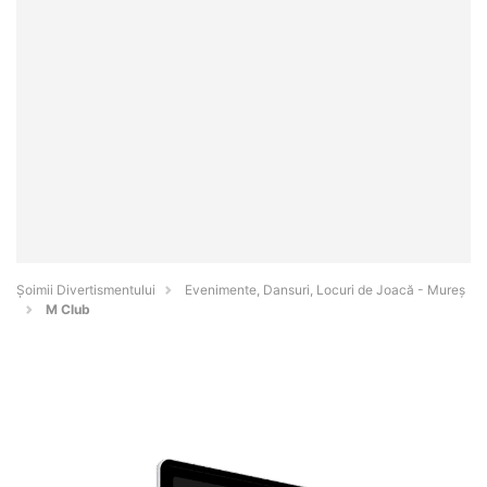
Şoimii Divertismentului
Evenimente, Dansuri, Locuri de Joacă - Mureş
M Club