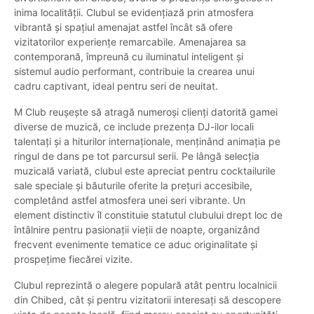
inima localității. Clubul se evidențiază prin atmosfera
vibrantă și spațiul amenajat astfel încât să ofere
vizitatorilor experiențe remarcabile. Amenajarea sa
contemporană, împreună cu iluminatul inteligent și
sistemul audio performant, contribuie la crearea unui
cadru captivant, ideal pentru seri de neuitat.
M Club reușește să atragă numeroși clienți datorită gamei
diverse de muzică, ce include prezența DJ-ilor locali
talentați și a hiturilor internaționale, menținând animația pe
ringul de dans pe tot parcursul serii. Pe lângă selecția
muzicală variată, clubul este apreciat pentru cocktailurile
sale speciale și băuturile oferite la prețuri accesibile,
completând astfel atmosfera unei seri vibrante. Un
element distinctiv îl constituie statutul clubului drept loc de
întâlnire pentru pasionații vieții de noapte, organizând
frecvent evenimente tematice ce aduc originalitate și
prospețime fiecărei vizite.
Clubul reprezintă o alegere populară atât pentru localnicii
din Chibed, cât și pentru vizitatorii interesați să descopere