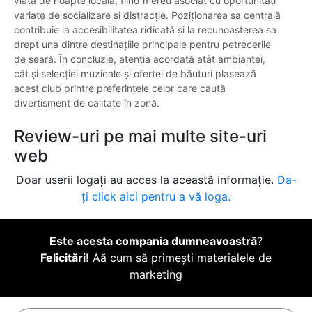
viața de noapte locală, fiind mereu asociat cu oportunități
variate de socializare și distracție. Poziționarea sa centrală
contribuie la accesibilitatea ridicată și la recunoașterea sa
drept una dintre destinațiile principale pentru petrecerile
de seară. În concluzie, atenția acordată atât ambianței,
cât și selecției muzicale și ofertei de băuturi plasează
acest club printre preferințele celor care caută
divertisment de calitate în zonă.
Review-uri pe mai multe site-uri
web
Doar userii logați au acces la această informație.
Da-
ți click aici pentru a vă loga.
Este acesta compania dumneavoastră
?
Felicitări!
Aă cum să primești materialele de
marketing