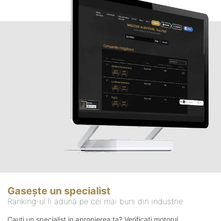
Gasește un specialist
Ranking-ul îi adună pe cei mai buni din industrie
Cauți un specialist in apropierea ta? Verificați motorul