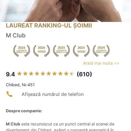
LAUREAT RANKING-UL ȘOIMII
M Club
Arată mai multe >>
9.4
(610)
Chibed, Nr.451
Afișează numărul de telefon
Despre companie:
M Club
este recunoscut ca un punct central al scenei de
divertisment din Chibed, având o prezență energetică în