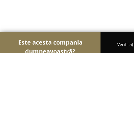
Este acesta compania
Verifica
dumneavoastră?
Şoimii Divertismentului
Evenimente, Dansuri, Loc
Manuky clubul copiilor