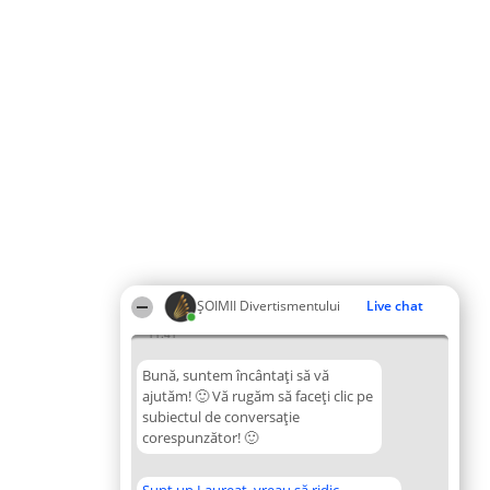
ŞOIMII Divertismentului
Live chat
11:41
Bună, suntem încântați să vă
ajutăm! 🙂 Vă rugăm să faceți clic pe
subiectul de conversație
corespunzător! 🙂