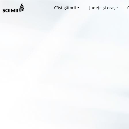
Câștigătorii
Județe și orașe