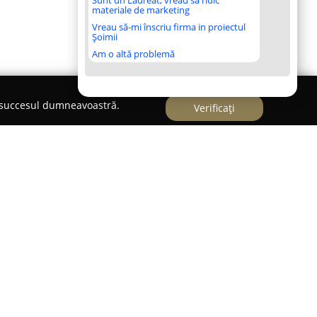
Sunt un Laureat, vreau să ridic
materiale de marketing
Vreau să-mi înscriu firma in proiectul
Șoimii
Am o altă problemă
e succesul dumneavoastră.
Verificați
ntă un loc destinat atât dezvoltării, cât și
tre 3 și 12 ani, amplasat central în orașul Iași, pe
numărul 52. Acest club se remarcă printr-o
ispoziție o multitudine de activități menite să
ele fizice și intelectuale ale celor mici. Printre