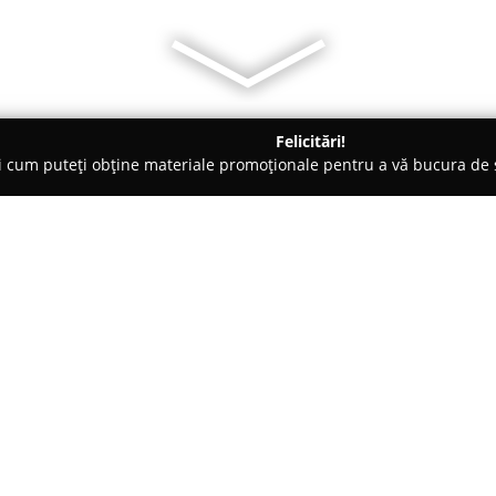
Felicitări!
ți cum puteți obține materiale promoționale pentru a vă bucura d
uri de Joacă - Iaşi
Manuky clubul copiilor
Despre companie:
Manuky Clubul Copiilor
reprezi
divertismentului pentru copii în
Strada Mitropolit Varlaam, la 
abordare integrată, punând la d
Arată mai multe >>
sprijine creativitatea, competenț