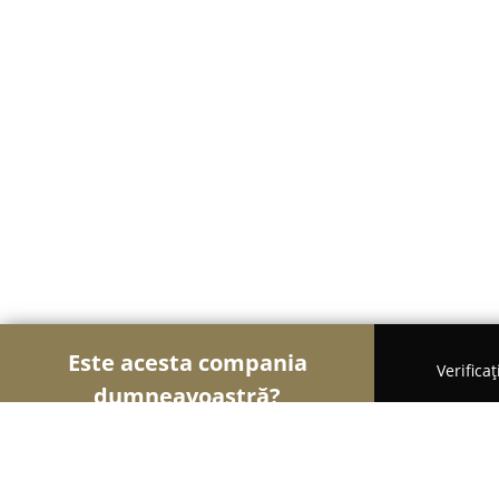
Este acesta compania
Verifica
dumneavoastră?
Şoimii Divertismentului
Evenimente, Dansuri, Lo