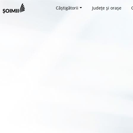
Câștigătorii
Județe și orașe