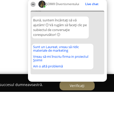
ŞOIMII Divertismentului
Live chat
14:48
Bună, suntem încântați să vă
ajutăm! 🙂 Vă rugăm să faceți clic pe
subiectul de conversație
corespunzător! 🙂
Sunt un Laureat, vreau să ridic
materiale de marketing
Vreau să-mi înscriu firma in proiectul
Șoimii
Am o altă problemă
e succesul dumneavoastră.
Verificați