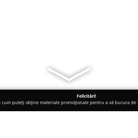
Felicitări!
ți cum puteți obține materiale promoționale pentru a vă bucura d
curi de Joacă - Timişoara
Wedding Planner by Mariage Cafe