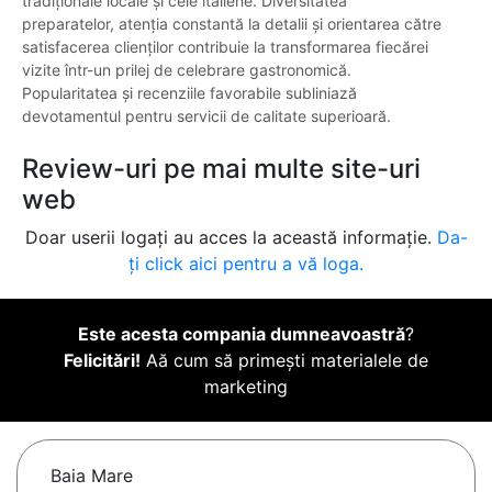
tradiționale locale și cele italiene. Diversitatea
preparatelor, atenția constantă la detalii și orientarea către
satisfacerea clienților contribuie la transformarea fiecărei
vizite într-un prilej de celebrare gastronomică.
Popularitatea și recenziile favorabile subliniază
devotamentul pentru servicii de calitate superioară.
Review-uri pe mai multe site-uri
web
Doar userii logați au acces la această informație.
Da-
ți click aici pentru a vă loga.
Este acesta compania dumneavoastră
?
Felicitări!
Aă cum să primești materialele de
marketing
Baia Mare