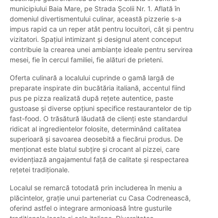
municipiului Baia Mare, pe Strada Școlii Nr. 1. Aflată în
domeniul divertismentului culinar, această pizzerie s-a
impus rapid ca un reper atât pentru locuitori, cât și pentru
vizitatori. Spațiul intimizant și designul atent conceput
contribuie la crearea unei ambianțe ideale pentru servirea
mesei, fie în cercul familiei, fie alături de prieteni.
Oferta culinară a localului cuprinde o gamă largă de
preparate inspirate din bucătăria italiană, accentul fiind
pus pe pizza realizată după rețete autentice, paste
gustoase și diverse opțiuni specifice restaurantelor de tip
fast-food. O trăsătură lăudată de clienți este standardul
ridicat al ingredientelor folosite, determinând calitatea
superioară și savoarea deosebită a fiecărui produs. De
menționat este blatul subțire și crocant al pizzei, care
evidențiază angajamentul față de calitate și respectarea
rețetei tradiționale.
Localul se remarcă totodată prin includerea în meniu a
plăcintelor, grație unui parteneriat cu Casa Codrenească,
oferind astfel o integrare armonioasă între gusturile