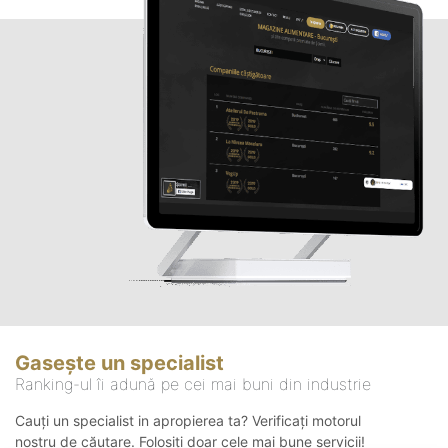
Gasește un specialist
Ranking-ul îi adună pe cei mai buni din industrie
Cauți un specialist in apropierea ta? Verificați motorul
nostru de căutare. Folosiți doar cele mai bune servicii!