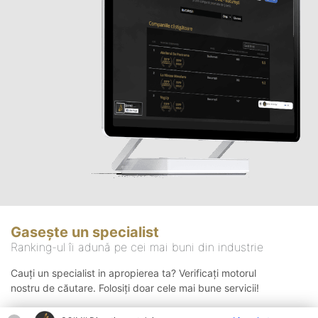
Gasește un specialist
Ranking-ul îi adună pe cei mai buni din industrie
Cauți un specialist in apropierea ta? Verificați motorul
nostru de căutare. Folosiți doar cele mai bune servicii!