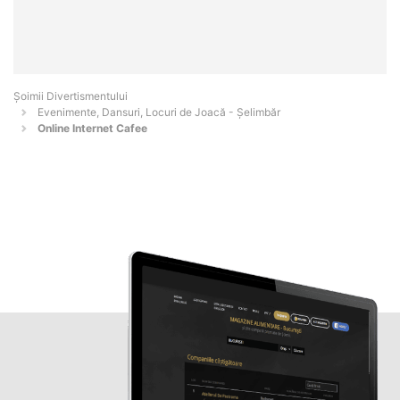
Şoimii Divertismentului
Evenimente, Dansuri, Locuri de Joacă - Şelimbăr
Online Internet Cafee