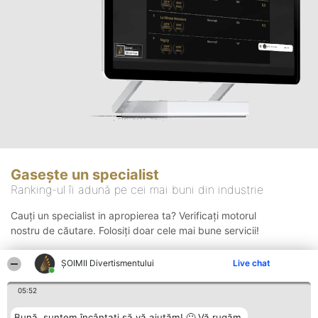
Gasește un specialist
Ranking-ul îi adună pe cei mai buni din industrie
Cauți un specialist in apropierea ta? Verificați motorul
nostru de căutare. Folosiți doar cele mai bune servicii!
ŞOIMII Divertismentului
Live chat
Căutare
05:52
Bună, suntem încântați să vă ajutăm! 🙂 Vă rugăm