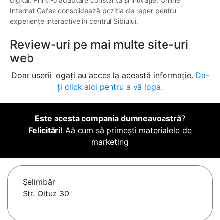
digital. Printr-o adaptare constantă și inovație, Online
Internet Cafee consolidează poziția de reper pentru
experiențe interactive în centrul Sibiului.
Review-uri pe mai multe site-uri
web
Doar userii logați au acces la această informație.
Da-
ți click aici pentru a vă loga.
Este acesta compania dumneavoastră
?
Felicitări!
Aă cum să primești materialele de
marketing
Şelimbăr
Str. Oituz 30