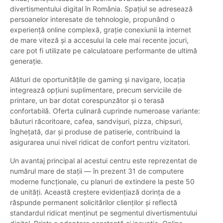
divertismentului digital în România. Spațiul se adresează
persoanelor interesate de tehnologie, propunând o
experiență online complexă, grație conexiunii la internet
de mare viteză și a accesului la cele mai recente jocuri,
care pot fi utilizate pe calculatoare performante de ultimă
generație.
Alături de oportunitățile de gaming și navigare, locația
integrează opțiuni suplimentare, precum serviciile de
printare, un bar dotat corespunzător și o terasă
confortabilă. Oferta culinară cuprinde numeroase variante:
băuturi răcoritoare, cafea, sandvișuri, pizza, chipsuri,
înghețată, dar și produse de patiserie, contribuind la
asigurarea unui nivel ridicat de confort pentru vizitatori.
Un avantaj principal al acestui centru este reprezentat de
numărul mare de stații — în prezent 31 de computere
moderne funcționale, cu planuri de extindere la peste 50
de unități. Această creștere evidențiază dorința de a
răspunde permanent solicitărilor clienților și reflectă
standardul ridicat menținut pe segmentul divertismentului