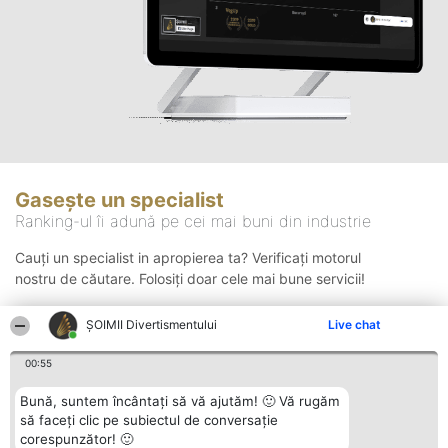
Gasește un specialist
Ranking-ul îi adună pe cei mai buni din industrie
Cauți un specialist in apropierea ta? Verificați motorul
nostru de căutare. Folosiți doar cele mai bune servicii!
ŞOIMII Divertismentului
Live chat
Căutare
00:55
Bună, suntem încântați să vă ajutăm! 🙂 Vă rugăm
să faceți clic pe subiectul de conversație
corespunzător! 🙂