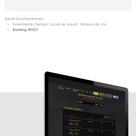
Şoimii Divertismentului
Evenimente, Dansuri, Locuri de Joacă - Moieciu de Jos
Bowling WOLF