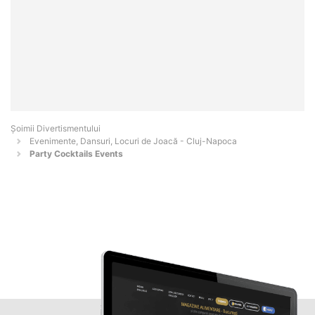
Şoimii Divertismentului
Evenimente, Dansuri, Locuri de Joacă - Cluj-Napoca
Party Cocktails Events