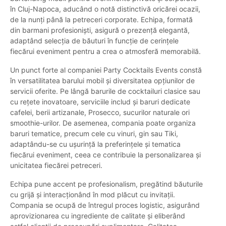
în Cluj-Napoca, aducând o notă distinctivă oricărei ocazii,
de la nunți până la petreceri corporate. Echipa, formată
din barmani profesioniști, asigură o prezență elegantă,
adaptând selecția de băuturi în funcție de cerințele
fiecărui eveniment pentru a crea o atmosferă memorabilă.
Un punct forte al companiei Party Cocktails Events constă
în versatilitatea barului mobil și diversitatea opțiunilor de
servicii oferite. Pe lângă barurile de cocktailuri clasice sau
cu rețete inovatoare, serviciile includ și baruri dedicate
cafelei, berii artizanale, Prosecco, sucurilor naturale ori
smoothie-urilor. De asemenea, compania poate organiza
baruri tematice, precum cele cu vinuri, gin sau Tiki,
adaptându-se cu ușurință la preferințele și tematica
fiecărui eveniment, ceea ce contribuie la personalizarea și
unicitatea fiecărei petreceri.
Echipa pune accent pe profesionalism, pregătind băuturile
cu grijă și interacționând în mod plăcut cu invitații.
Compania se ocupă de întregul proces logistic, asigurând
aprovizionarea cu ingrediente de calitate și eliberând