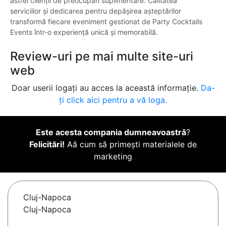
astfel clienții de preocupări suplimentare. Calitatea
serviciilor și dedicarea pentru depășirea așteptărilor
transformă fiecare eveniment gestionat de Party Cocktails
Events într-o experiență unică și memorabilă.
Review-uri pe mai multe site-uri
web
Doar userii logați au acces la această informație.
Da-
ți click aici pentru a vă loga.
Este acesta compania dumneavoastră
?
Felicitări!
Aă cum să primești materialele de
marketing
Cluj-Napoca
Cluj-Napoca