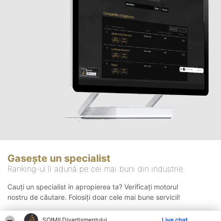
Gasește un specialist
Ranking-ul îi adună pe cei mai buni din industrie
Cauți un specialist in apropierea ta? Verificați motorul
nostru de căutare. Folosiți doar cele mai bune servicii!
ŞOIMII Divertismentului
Live chat