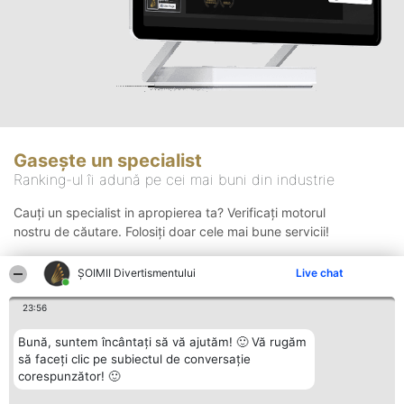
Gasește un specialist
Ranking-ul îi adună pe cei mai buni din industrie
Cauți un specialist in apropierea ta? Verificați motorul
nostru de căutare. Folosiți doar cele mai bune servicii!
ŞOIMII Divertismentului
Live chat
Căutare
23:56
Bună, suntem încântați să vă ajutăm! 🙂 Vă rugăm
să faceți clic pe subiectul de conversație
corespunzător! 🙂