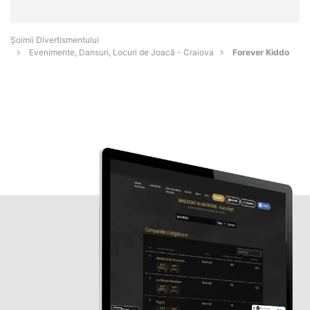
Şoimii Divertismentului
Evenimente, Dansuri, Locuri de Joacă - Craiova
Forever Kiddo