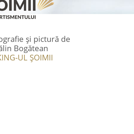
grafie și pictură de
Călin Bogătean
ING-UL ȘOIMII