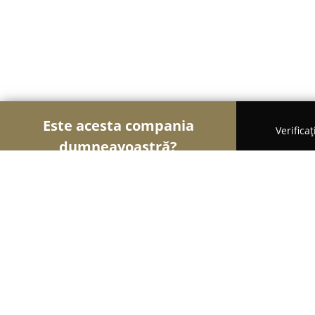
Este acesta compania
Verifica
dumneavoastră?
Şoimii Divertismentului
Evenimente, Dansuri, Lo
Școala de iconografie și pictură de ș
Bogătean