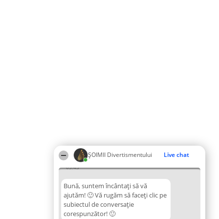
ŞOIMII Divertismentului
Live chat
03:43
Bună, suntem încântați să vă
ajutăm! 🙂 Vă rugăm să faceți clic pe
subiectul de conversație
corespunzător! 🙂