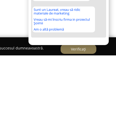
Sunt un Laureat, vreau să ridic
materiale de marketing
Vreau să-mi înscriu firma in proiectul
Șoimii
Am o altă problemă
e succesul dumneavoastră.
Verificați
e șevalet Prof. Călin Bogătean
ră de șevalet Prof. Călin Bogătean
este
radiție în domeniul artelor vizuale, specializată în
i de șevalet. Aceasta a fost fondată de artistul și