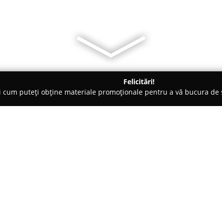
Felicitări!
ți cum puteți obține materiale promoționale pentru a vă bucura d
curi de Joacă - Târgu-Mureş
Școala de iconografie și pictură d
evalet Prof. Călin
Despre companie:
Școala de iconografie și pictu
recunoscută ca o instituție cu t
predarea iconografiei și picturi