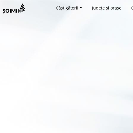
Câștigătorii
Județe și orașe