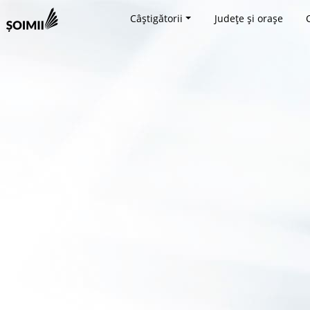
Câștigătorii
Județe și orașe