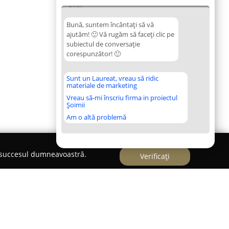
21:57
Bună, suntem încântați să vă
ajutăm! 🙂 Vă rugăm să faceți clic pe
subiectul de conversație
corespunzător! 🙂
Sunt un Laureat, vreau să ridic
materiale de marketing
Vreau să-mi înscriu firma in proiectul
Șoimii
Am o altă problemă
e succesul dumneavoastră.
Verificați