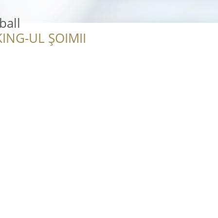
ball
ING-UL ȘOIMII