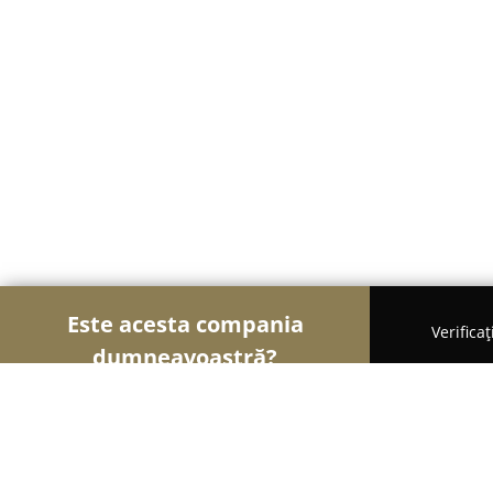
Este acesta compania
Verifica
dumneavoastră?
Şoimii Divertismentului
Evenimente, Dansuri, Lo