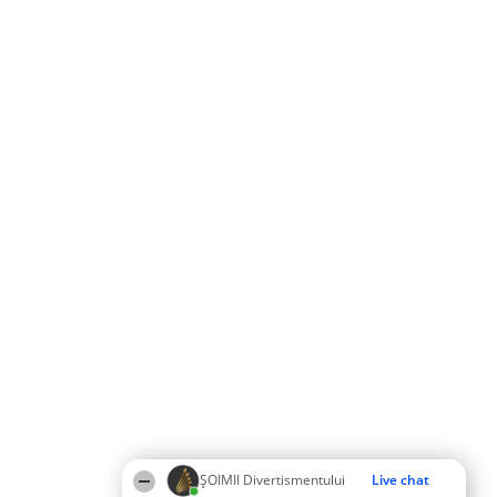
ŞOIMII Divertismentului
Live chat