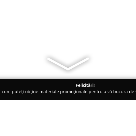
Felicitări!
ți cum puteți obține materiale promoționale pentru a vă bucura d
curi de Joacă - Santana
PredadorPaintball