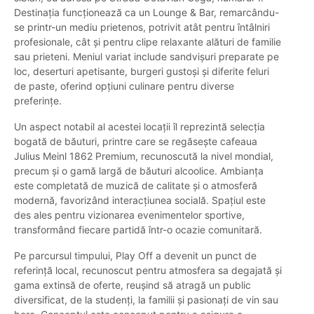
Destinația funcționează ca un Lounge & Bar, remarcându-
se printr-un mediu prietenos, potrivit atât pentru întâlniri
profesionale, cât și pentru clipe relaxante alături de familie
sau prieteni. Meniul variat include sandvișuri preparate pe
loc, deserturi apetisante, burgeri gustoși și diferite feluri
de paste, oferind opțiuni culinare pentru diverse
preferințe.
Un aspect notabil al acestei locații îl reprezintă selecția
bogată de băuturi, printre care se regăsește cafeaua
Julius Meinl 1862 Premium, recunoscută la nivel mondial,
precum și o gamă largă de băuturi alcoolice. Ambianța
este completată de muzică de calitate și o atmosferă
modernă, favorizând interacțiunea socială. Spațiul este
des ales pentru vizionarea evenimentelor sportive,
transformând fiecare partidă într-o ocazie comunitară.
Pe parcursul timpului, Play Off a devenit un punct de
referință local, recunoscut pentru atmosfera sa degajată și
gama extinsă de oferte, reușind să atragă un public
diversificat, de la studenți, la familii și pasionați de vin sau