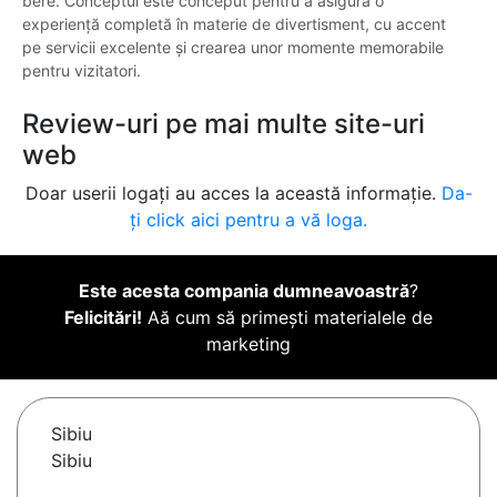
bere. Conceptul este conceput pentru a asigura o
experiență completă în materie de divertisment, cu accent
pe servicii excelente și crearea unor momente memorabile
pentru vizitatori.
Review-uri pe mai multe site-uri
web
Doar userii logați au acces la această informație.
Da-
ți click aici pentru a vă loga.
Este acesta compania dumneavoastră
?
Felicitări!
Aă cum să primești materialele de
marketing
Sibiu
Sibiu