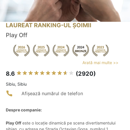
LAUREAT RANKING-UL ȘOIMII
Play Off
Arată mai multe >>
8.6
(2920)
Sibiu, Sibiu
Afișează numărul de telefon
Despre companie:
Play Off
este o locație dinamică pe scena divertismentului
sibian, cu adresa pe Strada Octavian Goga, numărul 1.