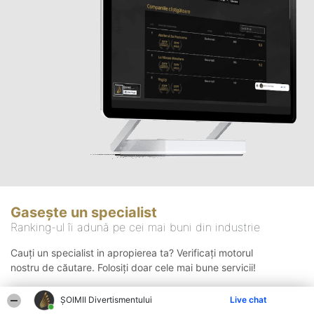
Gasește un specialist
Ranking-ul îi adună pe cei mai buni din industrie
Cauți un specialist in apropierea ta? Verificați motorul
nostru de căutare. Folosiți doar cele mai bune servicii!
ŞOIMII Divertismentului
Live chat
Căutare