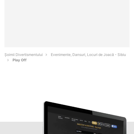
Şoimii Divertismentului
Evenimente, Dansuri, Locuri de Joacă - Sibiu
Play Off