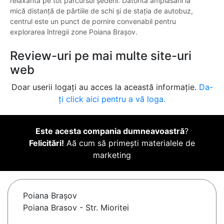
relaxantă pe tot parcursul șederii. Datorită amplasării la
mică distanță de pârtiile de schi și de stația de autobuz,
centrul este un punct de pornire convenabil pentru
explorarea întregii zone Poiana Brașov.
Review-uri pe mai multe site-uri
web
Doar userii logați au acces la această informație.
Da-
ți click aici pentru a vă loga.
Este acesta compania dumneavoastră
?
Felicitări!
Aă cum să primești materialele de
marketing
Poiana Braşov
Poiana Brasov - Str. Mioritei