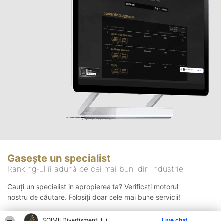
Gasește un specialist
Ranking-ul îi adună pe cei mai buni din industrie
Cauți un specialist in apropierea ta? Verificați motorul
nostru de căutare. Folosiți doar cele mai bune servicii!
ŞOIMII Divertismentului
Live chat