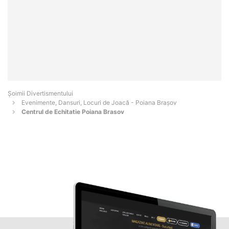
Şoimii Divertismentului
Evenimente, Dansuri, Locuri de Joacă - Poiana Braşov
Centrul de Echitatie Poiana Brasov