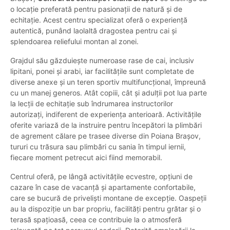
o locație preferată pentru pasionații de natură și de
echitație. Acest centru specializat oferă o experiență
autentică, punând laolaltă dragostea pentru cai și
splendoarea reliefului montan al zonei.
Grajdul său găzduiește numeroase rase de cai, inclusiv
lipitani, ponei și arabi, iar facilitățile sunt completate de
diverse anexe și un teren sportiv multifuncțional, împreună
cu un manej generos. Atât copiii, cât și adulții pot lua parte
la lecții de echitație sub îndrumarea instructorilor
autorizați, indiferent de experiența anterioară. Activitățile
oferite variază de la instruire pentru începători la plimbări
de agrement călare pe trasee diverse din Poiana Brașov,
tururi cu trăsura sau plimbări cu sania în timpul iernii,
fiecare moment petrecut aici fiind memorabil.
Centrul oferă, pe lângă activitățile ecvestre, opțiuni de
cazare în case de vacanță și apartamente confortabile,
care se bucură de priveliști montane de excepție. Oaspeții
au la dispoziție un bar propriu, facilități pentru grătar și o
terasă spațioasă, ceea ce contribuie la o atmosferă