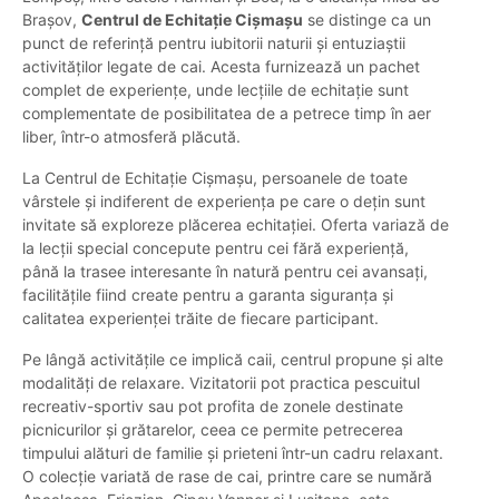
Brașov,
Centrul de Echitație Cișmașu
se distinge ca un
punct de referință pentru iubitorii naturii și entuziaștii
activităților legate de cai. Acesta furnizează un pachet
complet de experiențe, unde lecțiile de echitație sunt
complementate de posibilitatea de a petrece timp în aer
liber, într-o atmosferă plăcută.
La Centrul de Echitație Cișmașu, persoanele de toate
vârstele și indiferent de experiența pe care o dețin sunt
invitate să exploreze plăcerea echitației. Oferta variază de
la lecții special concepute pentru cei fără experiență,
până la trasee interesante în natură pentru cei avansați,
facilitățile fiind create pentru a garanta siguranța și
calitatea experienței trăite de fiecare participant.
Pe lângă activitățile ce implică caii, centrul propune și alte
modalități de relaxare. Vizitatorii pot practica pescuitul
recreativ-sportiv sau pot profita de zonele destinate
picnicurilor și grătarelor, ceea ce permite petrecerea
timpului alături de familie și prieteni într-un cadru relaxant.
O colecție variată de rase de cai, printre care se numără