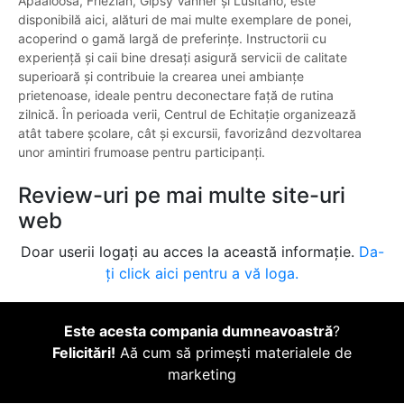
Apaaloosa, Friezian, Gipsy Vanner și Lusitano, este
disponibilă aici, alături de mai multe exemplare de ponei,
acoperind o gamă largă de preferințe. Instructorii cu
experiență și caii bine dresați asigură servicii de calitate
superioară și contribuie la crearea unei ambianțe
prietenoase, ideale pentru deconectare față de rutina
zilnică. În perioada verii, Centrul de Echitație organizează
atât tabere școlare, cât și excursii, favorizând dezvoltarea
unor amintiri frumoase pentru participanți.
Review-uri pe mai multe site-uri
web
Doar userii logați au acces la această informație.
Da-
ți click aici pentru a vă loga.
Este acesta compania dumneavoastră
?
Felicitări!
Aă cum să primești materialele de
marketing