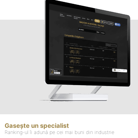
Gasește un specialist
Ranking-ul îi adună pe cei mai buni din industrie