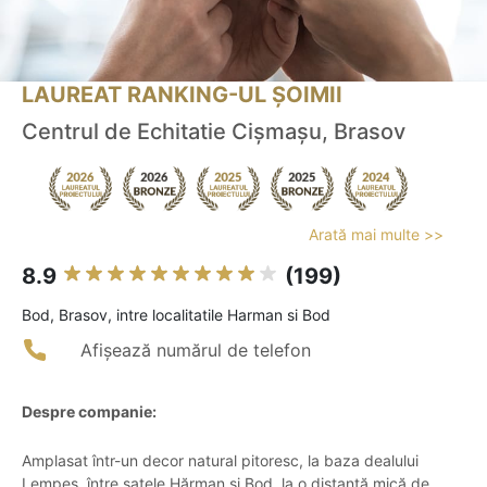
LAUREAT RANKING-UL ȘOIMII
Centrul de Echitatie Cişmaşu, Brasov
Arată mai multe >>
8.9
(199)
Bod, Brasov, intre localitatile Harman si Bod
Afișează numărul de telefon
Despre companie:
Amplasat într-un decor natural pitoresc, la baza dealului
Lempeș, între satele Hărman și Bod, la o distanță mică de