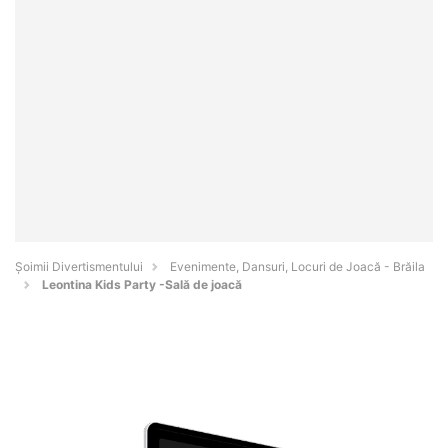
Şoimii Divertismentului
Evenimente, Dansuri, Locuri de Joacă - Brăila
Leontina Kids Party -Sală de joacă