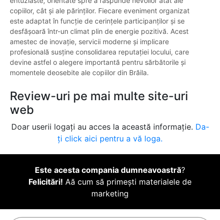
entuziaste, orientate spre a răspunde nevoilor atât ale
copiilor, cât și ale părinților. Fiecare eveniment organizat
este adaptat în funcție de cerințele participanților și se
desfășoară într-un climat plin de energie pozitivă. Acest
amestec de inovație, servicii moderne și implicare
profesională susține consolidarea reputației locului, care
devine astfel o alegere importantă pentru sărbătorile și
momentele deosebite ale copiilor din Brăila.
Review-uri pe mai multe site-uri
web
Doar userii logați au acces la această informație.
Da-
ți click aici pentru a vă loga.
Este acesta compania dumneavoastră
?
Felicitări!
Aă cum să primești materialele de
marketing