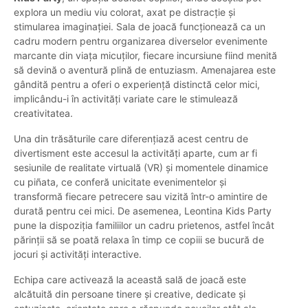
explora un mediu viu colorat, axat pe distracție și
stimularea imaginației. Sala de joacă funcționează ca un
cadru modern pentru organizarea diverselor evenimente
marcante din viața micuților, fiecare incursiune fiind menită
să devină o aventură plină de entuziasm. Amenajarea este
gândită pentru a oferi o experiență distinctă celor mici,
implicându-i în activități variate care le stimulează
creativitatea.
Una din trăsăturile care diferențiază acest centru de
divertisment este accesul la activități aparte, cum ar fi
sesiunile de realitate virtuală (VR) și momentele dinamice
cu piñata, ce conferă unicitate evenimentelor și
transformă fiecare petrecere sau vizită într-o amintire de
durată pentru cei mici. De asemenea, Leontina Kids Party
pune la dispoziția familiilor un cadru prietenos, astfel încât
părinții să se poată relaxa în timp ce copiii se bucură de
jocuri și activități interactive.
Echipa care activează la această sală de joacă este
alcătuită din persoane tinere și creative, dedicate și