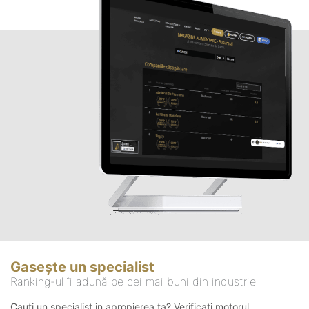
Gasește un specialist
Ranking-ul îi adună pe cei mai buni din industrie
Cauți un specialist in apropierea ta? Verificați motorul