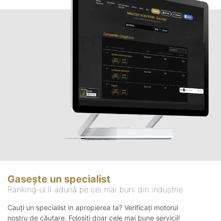
Gasește un specialist
Ranking-ul îi adună pe cei mai buni din industrie
Cauți un specialist in apropierea ta? Verificați motorul
nostru de căutare. Folosiți doar cele mai bune servicii!