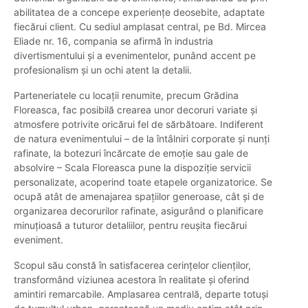
abilitatea de a concepe experiențe deosebite, adaptate
fiecărui client. Cu sediul amplasat central, pe Bd. Mircea
Eliade nr. 16, compania se afirmă în industria
divertismentului și a evenimentelor, punând accent pe
profesionalism și un ochi atent la detalii.
Parteneriatele cu locații renumite, precum Grădina
Floreasca, fac posibilă crearea unor decoruri variate și
atmosfere potrivite oricărui fel de sărbătoare. Indiferent
de natura evenimentului – de la întâlniri corporate și nunți
rafinate, la botezuri încărcate de emoție sau gale de
absolvire – Scala Floreasca pune la dispoziție servicii
personalizate, acoperind toate etapele organizatorice. Se
ocupă atât de amenajarea spațiilor generoase, cât și de
organizarea decorurilor rafinate, asigurând o planificare
minuțioasă a tuturor detaliilor, pentru reușita fiecărui
eveniment.
Scopul său constă în satisfacerea cerințelor clienților,
transformând viziunea acestora în realitate și oferind
amintiri remarcabile. Amplasarea centrală, departe totuși