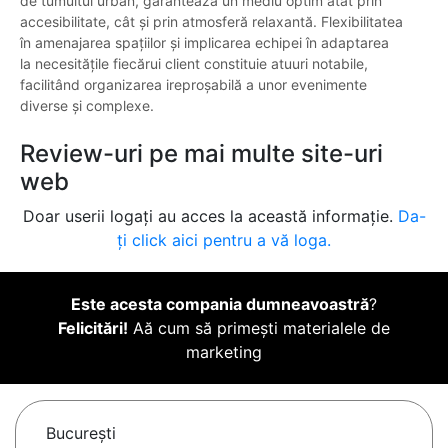
de tumultul urban, garantează un mediu optim atât prin
accesibilitate, cât și prin atmosferă relaxantă. Flexibilitatea
în amenajarea spațiilor și implicarea echipei în adaptarea
la necesitățile fiecărui client constituie atuuri notabile,
facilitând organizarea ireproșabilă a unor evenimente
diverse și complexe.
Review-uri pe mai multe site-uri
web
Doar userii logați au acces la această informație.
Da-
ți click aici pentru a vă loga.
Este acesta compania dumneavoastră
?
Felicitări!
Aă cum să primești materialele de
marketing
Bucureşti