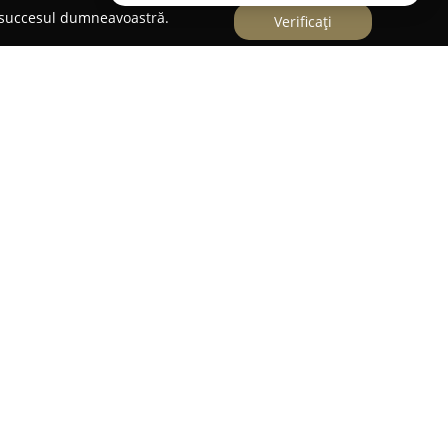
e succesul dumneavoastră.
Verificați
Cluj-Napoca,
Scoala de DJ Cue Point
se adresează
a electronică și de tehnica mixajului. Instituția
cializate care sprijină formarea viitorilor disc-
 aptitudinilor fundamentale pentru această
 de școală are drept obiectiv pregătirea
d atât bazele tehnicilor de mixaj, cât și metode de
esionale. Denumirea școlii, "Cue Point", provine
or, reflectând prioritatea acordată preciziei și
rpretărilor live.