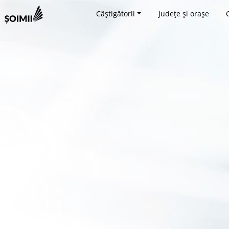
Câștigătorii
Județe și orașe