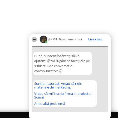
ŞOIMII Divertismentului
Live chat
23:52
Bună, suntem încântați să vă
ajutăm! 🙂 Vă rugăm să faceți clic pe
subiectul de conversație
corespunzător! 🙂
Sunt un Laureat, vreau să ridic
materiale de marketing
Vreau să-mi înscriu firma in proiectul
Șoimii
Am o altă problemă