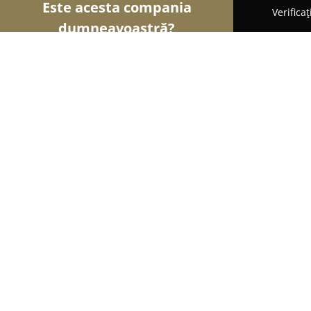
Este acesta compania
Verifica
dumneavoastră?
Şoimii Divertismentului
Evenimente, Dansuri, Lo
Scoala de DJ Cue Point
10
(113)
Cluj-Napoca, Brassai Samuel
Afișează numărul de telefon