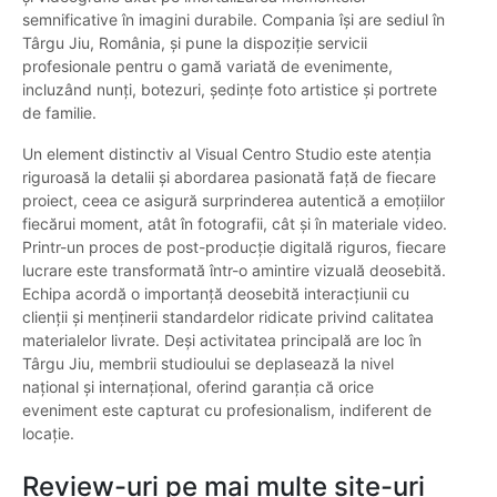
semnificative în imagini durabile. Compania își are sediul în
Târgu Jiu, România, și pune la dispoziție servicii
profesionale pentru o gamă variată de evenimente,
incluzând nunți, botezuri, ședințe foto artistice și portrete
de familie.
Un element distinctiv al Visual Centro Studio este atenția
riguroasă la detalii și abordarea pasionată față de fiecare
proiect, ceea ce asigură surprinderea autentică a emoțiilor
fiecărui moment, atât în fotografii, cât și în materiale video.
Printr-un proces de post-producție digitală riguros, fiecare
lucrare este transformată într-o amintire vizuală deosebită.
Echipa acordă o importanță deosebită interacțiunii cu
clienții și menținerii standardelor ridicate privind calitatea
materialelor livrate. Deși activitatea principală are loc în
Târgu Jiu, membrii studioului se deplasează la nivel
național și internațional, oferind garanția că orice
eveniment este capturat cu profesionalism, indiferent de
locație.
Review-uri pe mai multe site-uri