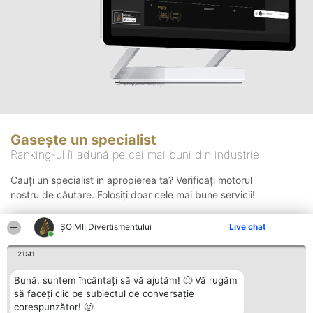
Gasește un specialist
Ranking-ul îi adună pe cei mai buni din industrie
Cauți un specialist in apropierea ta? Verificați motorul
nostru de căutare. Folosiți doar cele mai bune servicii!
ŞOIMII Divertismentului
Live chat
Căutare
21:41
Bună, suntem încântați să vă ajutăm! 🙂 Vă rugăm
să faceți clic pe subiectul de conversație
corespunzător! 🙂