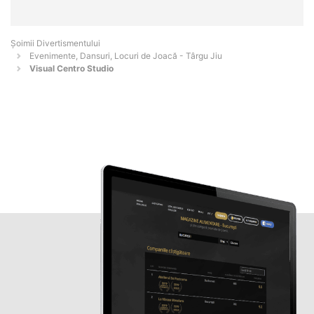
Şoimii Divertismentului
Evenimente, Dansuri, Locuri de Joacă - Târgu Jiu
Visual Centro Studio