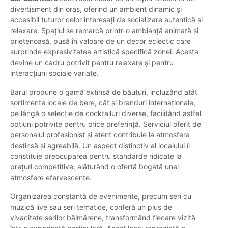
divertisment din oraș, oferind un ambient dinamic și
accesibil tuturor celor interesați de socializare autentică și
relaxare. Spațiul se remarcă printr-o ambianță animată și
prietenoasă, pusă în valoare de un decor eclectic care
surprinde expresivitatea artistică specifică zonei. Acesta
devine un cadru potrivit pentru relaxare și pentru
interacțiuni sociale variate.
Barul propune o gamă extinsă de băuturi, incluzând atât
sortimente locale de bere, cât și branduri internaționale,
pe lângă o selecție de cocktailuri diverse, facilitând astfel
opțiuni potrivite pentru orice preferință. Serviciul oferit de
personalul profesionist și atent contribuie la atmosfera
destinsă și agreabilă. Un aspect distinctiv al localului îl
constituie preocuparea pentru standarde ridicate la
prețuri competitive, alăturând o ofertă bogată unei
atmosfere efervescente.
Organizarea constantă de evenimente, precum seri cu
muzică live sau seri tematice, conferă un plus de
vivacitate serilor băimărene, transformând fiecare vizită