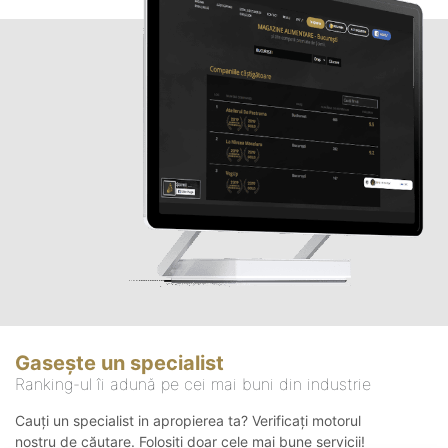
Gasește un specialist
Ranking-ul îi adună pe cei mai buni din industrie
Cauți un specialist in apropierea ta? Verificați motorul
nostru de căutare. Folosiți doar cele mai bune servicii!