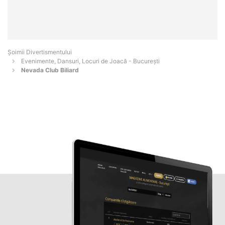
Şoimii Divertismentului
Evenimente, Dansuri, Locuri de Joacă - Bucureşti
Nevada Club Biliard