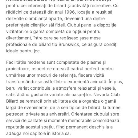
pentru cei interesați de biliard și activități recreative. Cu
rădăcini ce datează din anul 1996, locația a reușit să
dezvolte o ambianță aparte, devenind una dintre
preferințele clienților săi fideli. Clubul pune la dispoziție
vizitatorilor o gamă completă de opțiuni pentru
divertisment, între care se regăsesc șase mese
profesionale de biliard tip Brunswick, ce asigură condiții
ideale pentru joc.
Facilitățile moderne sunt completate de plasme și
proiectoare, aspect ce creează cadrul perfect pentru
urmărirea unor meciuri de referință, fiecare vizită
transformându-se astfel într-o experiență animată. În plus,
barul variat contribuie la atmosfera relaxantă și veselă,
satisfăcând gusturile variate ale oaspeților. Nevada Club
Biliard se remarcă prin abilitatea de a organiza o gamă
largă de evenimente, de la seri tipice de biliard, la turnee,
petreceri private sau aniversări. Orientarea clubului spre
servicii de calitate și momente memorabile consolidează
reputația acestui spațiu, fiind permanent deschis la a
adăuga noi capitole în istoria sa.