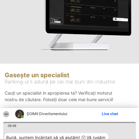
Gasește un specialist
Ranking-ul îi adună pe cei mai buni din industrie
Cauți un specialist in apropierea ta? Verificați motorul
nostru de căutare. Folosiți doar cele mai bune servicii!
ŞOIMII Divertismentului
Live chat
Căutare
09:49
Bună, suntem încântați să vă ajutăm! 🙂 Vă rugăm