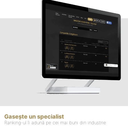
Gasește un specialist
Ranking-ul îi adună pe cei mai buni din industrie