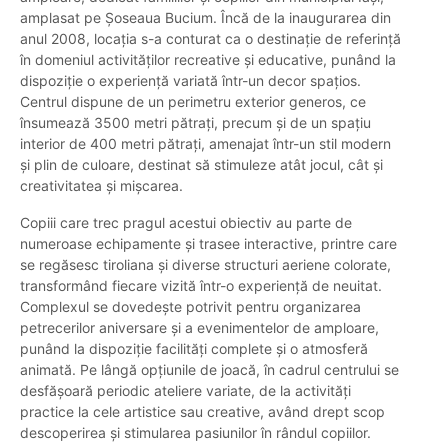
amplasat pe Șoseaua Bucium. Încă de la inaugurarea din
anul 2008, locația s-a conturat ca o destinație de referință
în domeniul activităților recreative și educative, punând la
dispoziție o experiență variată într-un decor spațios.
Centrul dispune de un perimetru exterior generos, ce
însumează 3500 metri pătrați, precum și de un spațiu
interior de 400 metri pătrați, amenajat într-un stil modern
și plin de culoare, destinat să stimuleze atât jocul, cât și
creativitatea și mișcarea.
Copiii care trec pragul acestui obiectiv au parte de
numeroase echipamente și trasee interactive, printre care
se regăsesc tiroliana și diverse structuri aeriene colorate,
transformând fiecare vizită într-o experiență de neuitat.
Complexul se dovedește potrivit pentru organizarea
petrecerilor aniversare și a evenimentelor de amploare,
punând la dispoziție facilități complete și o atmosferă
animată. Pe lângă opțiunile de joacă, în cadrul centrului se
desfășoară periodic ateliere variate, de la activități
practice la cele artistice sau creative, având drept scop
descoperirea și stimularea pasiunilor în rândul copiilor.