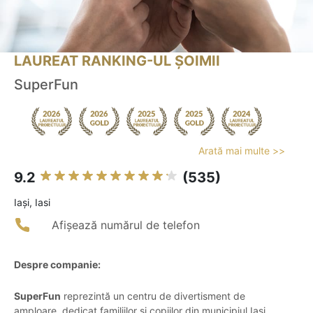
LAUREAT RANKING-UL ȘOIMII
SuperFun
Arată mai multe >>
9.2
(535)
Iaşi, Iasi
Afișează numărul de telefon
Despre companie:
SuperFun
reprezintă un centru de divertisment de
amploare, dedicat familiilor și copiilor din municipiul Iași,