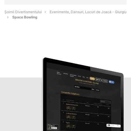
Şoimii Divertismentului
Evenimente, Dansuri, Locuri de Joacă - Giurgiu
Space Bowling