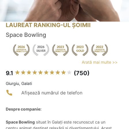
LAUREAT RANKING-UL ȘOIMII
Space Bowling
Arată mai multe >>
9.1
(750)
Giurgiu, Galati
Afișează numărul de telefon
Despre companie:
Space Bowling
situat în Galați este recunoscut ca un
centru animat destinat relaxării și divertismentului. Acest