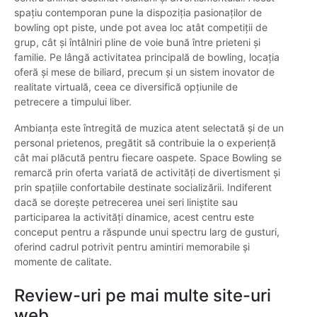
spațiu contemporan pune la dispoziția pasionaților de
bowling opt piste, unde pot avea loc atât competiții de
grup, cât și întâlniri pline de voie bună între prieteni și
familie. Pe lângă activitatea principală de bowling, locația
oferă și mese de biliard, precum și un sistem inovator de
realitate virtuală, ceea ce diversifică opțiunile de
petrecere a timpului liber.
Ambianța este întregită de muzica atent selectată și de un
personal prietenos, pregătit să contribuie la o experiență
cât mai plăcută pentru fiecare oaspete. Space Bowling se
remarcă prin oferta variată de activități de divertisment și
prin spațiile confortabile destinate socializării. Indiferent
dacă se dorește petrecerea unei seri liniștite sau
participarea la activități dinamice, acest centru este
conceput pentru a răspunde unui spectru larg de gusturi,
oferind cadrul potrivit pentru amintiri memorabile și
momente de calitate.
Review-uri pe mai multe site-uri
web