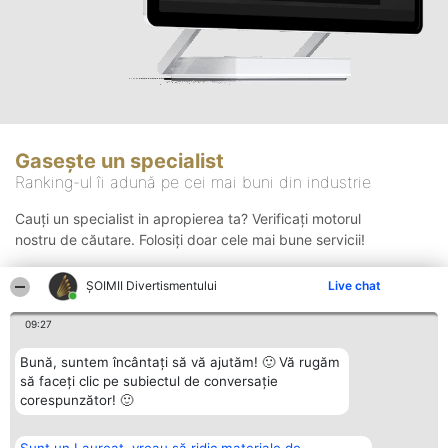
Gasește un specialist
Ranking-ul îi adună pe cei mai buni din industrie
Cauți un specialist in apropierea ta? Verificați motorul
nostru de căutare. Folosiți doar cele mai bune servicii!
ŞOIMII Divertismentului
Live chat
Căutare
09:27
Bună, suntem încântați să vă ajutăm! 🙂 Vă rugăm
să faceți clic pe subiectul de conversație
corespunzător! 🙂